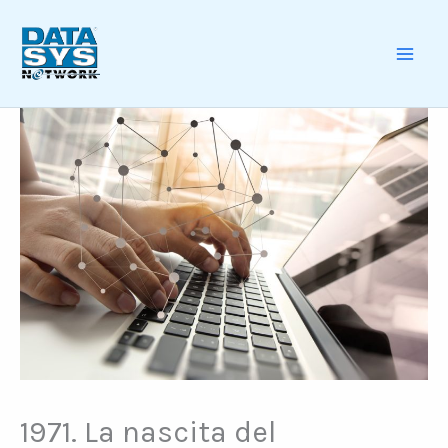
Skip
to
content
MAI
ME
1971. La nascita del