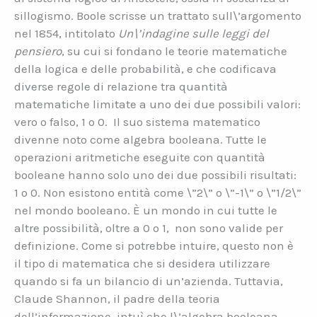
sillogismo. Boole scrisse un trattato sull\’argomento
nel 1854, intitolato
Un\’indagine sulle leggi del
pensiero
, su cui si fondano le teorie matematiche
della logica e delle probabilità, e che codificava
diverse regole di relazione tra quantità
matematiche limitate a uno dei due possibili valori:
vero o falso, 1 o 0. Il suo sistema matematico
divenne noto come algebra booleana. Tutte le
operazioni aritmetiche eseguite con quantità
booleane hanno solo uno dei due possibili risultati:
1 o 0. Non esistono entità come \”2\” o \”-1\” o \”1/2\”
nel mondo booleano. È un mondo in cui tutte le
altre possibilità, oltre a 0 o 1, non sono valide per
definizione. Come si potrebbe intuire, questo non è
il tipo di matematica che si desidera utilizzare
quando si fa un bilancio di un’azienda. Tuttavia,
Claude Shannon, il padre della teoria
dell’informazione, intuì che l\’algebra booleana