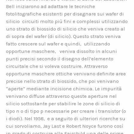
Bell iniziarono ad adattare le tecniche
fotolitografiche esistenti per disegnare sui wafer di
silicio circuiti molto più fini e complessi utilizzando
uno strato di biossido di silicio che veniva creato al
di sopra del wafer (di silicio). Questo strato veniva
fatto crescere sul wafer e quindi, utilizzando
opportune maschere, veniva dissolto in alcuni
punti precisi secondo il disegno dell’elemento
circuitale che si voleva costruire. Attraverso
opportune maschere ottiche venivano definite aree
precise nello strato di biossido, che poi venivano
“aperte” mediante incisione chimica. Le impurità
venivano diffuse attraverso queste aperture nel
silicio sottostante per stabilire le zone di silicio di
tipo n o di tipo p necessarie per creare i transistor (o
i diodi). Nel 1958, e a seguito di ulteriori ricerche su
cui sorvoliamo, Jay Last e Robert Noyce furono così
in grado di costruire alla Fairchild una delle prime