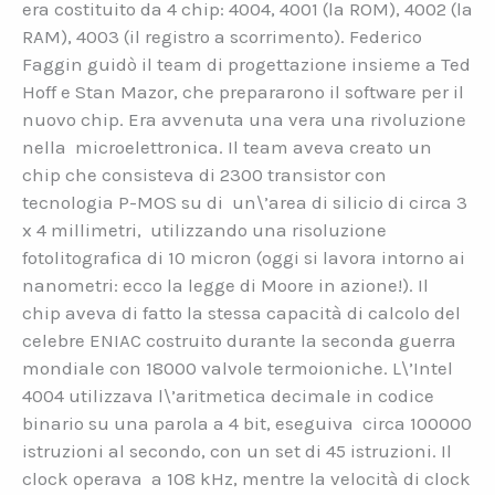
era costituito da 4 chip: 4004, 4001 (la ROM), 4002 (la
RAM), 4003 (il registro a scorrimento). Federico
Faggin guidò il team di progettazione insieme a Ted
Hoff e Stan Mazor, che prepararono il software per il
nuovo chip. Era avvenuta una vera una rivoluzione
nella microelettronica. Il team aveva creato un
chip che consisteva di 2300 transistor con
tecnologia P-MOS su di un\’area di silicio di circa 3
x 4 millimetri, utilizzando una risoluzione
fotolitografica di 10 micron (oggi si lavora intorno ai
nanometri: ecco la legge di Moore in azione!). Il
chip aveva di fatto la stessa capacità di calcolo del
celebre ENIAC costruito durante la seconda guerra
mondiale con 18000 valvole termoioniche. L\’Intel
4004 utilizzava l\’aritmetica decimale in codice
binario su una parola a 4 bit, eseguiva circa 100000
istruzioni al secondo, con un set di 45 istruzioni. Il
clock operava a 108 kHz, mentre la velocità di clock