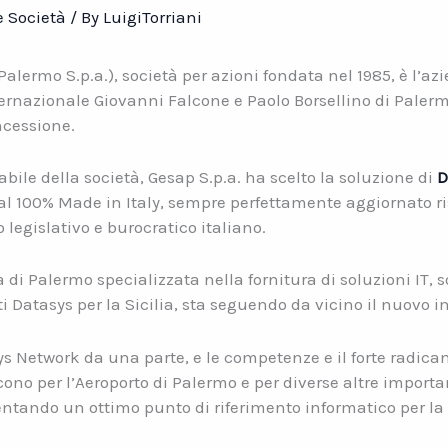
 Società
/ By
LuigiTorriani
alermo S.p.a.), società per azioni fondata nel 1985, è l’az
ternazionale Giovanni Falcone e Paolo Borsellino di Palerm
ncessione.
abile della società, Gesap S.p.a. ha scelto la soluzione di
D
 al 100% Made in Italy, sempre perfettamente aggiornato ri
legislativo e burocratico italiano.
di Palermo specializzata nella fornitura di soluzioni IT, 
ti Datasys per la Sicilia, sta seguendo da vicino il nuovo i
sys Network da una parte, e le competenze e il forte radica
cono per l’Aeroporto di Palermo e per diverse altre import
entando un ottimo punto di riferimento informatico per la S