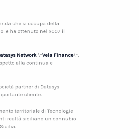
ienda che si occupa della
o, e ha ottenuto nel 2007 il
atasys Network
\”
Vela Finance
\”,
spetto alla continua e
società partner di Datasys
mportante cliente.
mento territoriale di Tecnologie
anti realtà siciliane un connubio
icilia.