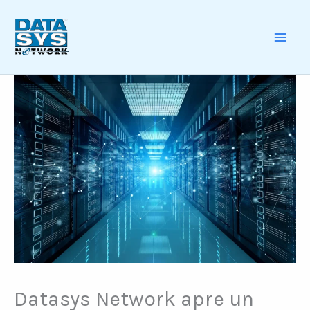
Skip
to
content
MAI
ME
Datasys Network apre un