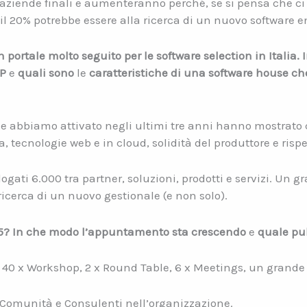
i aziende finali e aumenteranno perché, se si pensa che ci s
il 20% potrebbe essere alla ricerca di un nuovo software e
portale molto seguito per le software selection in Italia. 
RP
e
quali sono
le
caratteristiche di una software house 
he abbiamo attivato negli ultimi tre anni hanno mostrato c
 tecnologie web e in cloud, solidità del produttore e rispe
alogati 6.000 tra partner, soluzioni, prodotti e servizi. Un 
 ricerca di un nuovo gestionale (e non solo).
025? In che modo l’appuntamento sta crescendo
e
quale pu
n 40 x Workshop, 2 x Round Table, 6 x Meetings, un grande
 Comunità e Consulenti nell’organizzazione.