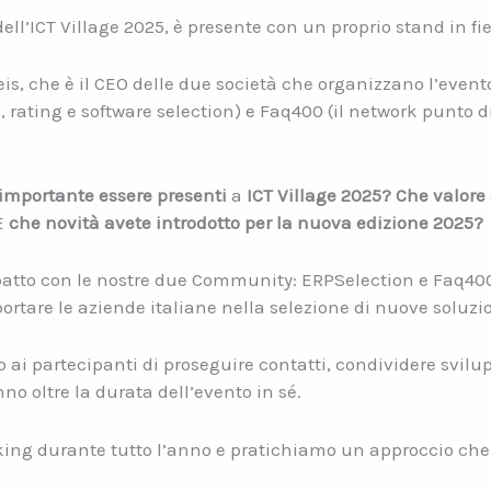
ell’ICT Village 2025, è presente con un proprio stand in fie
s, che è il CEO delle due società che organizzano l’evento
 rating e software selection) e Faq400 (il network punto d
importante essere presenti
a
ICT Village 2025? Che valore
E
che novità avete introdotto per la nuova edizione 2025?
mpatto con le nostre due Community: ERPSelection e Faq400
portare le aziende italiane nella selezione di nuove soluzio
i partecipanti di proseguire contatti, condividere svilup
o oltre la durata dell’evento in sé.
king durante tutto l’anno e pratichiamo un approccio che