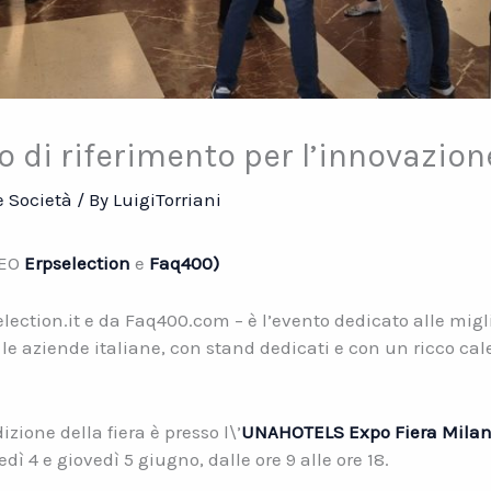
to di riferimento per l’innovazione
 Società
/ By
LuigiTorriani
EO
Erpselection
e
Faq400)
lection.it e da Faq400.com – è l’evento dedicato alle migli
 le aziende italiane, con stand dedicati e con un ricco ca
ione della fiera è presso l\’
UNAHOTELS Expo Fiera Mila
dì 4 e giovedì 5 giugno, dalle ore 9 alle ore 18.