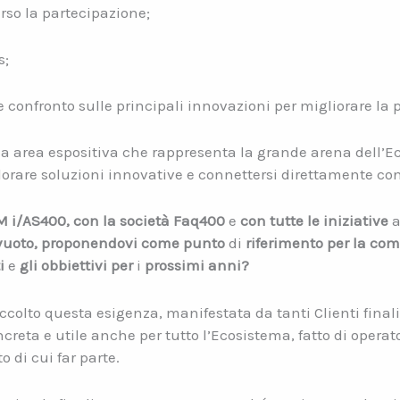
rso la partecipazione;
s;
e confronto sulle principali innovazioni per migliorare la p
a area espositiva che rappresenta la grande arena dell’Ec
lorare soluzioni innovative e connettersi direttamente con
 i/AS400, con la società Faq400
e
con tutte le iniziative
vuoto, proponendovi come punto
di
riferimento per la co
i
e
gli obbiettivi per
i
prossimi anni?
colto questa esigenza, manifestata da tanti Clienti final
ncreta e utile anche per tutto l’Ecosistema, fatto di opera
 di cui far parte.