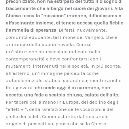
preconizzato, non ha estirpato del tutto il bisogno di
trascendente che alberga nel cuore dei giovani. Alla
Chiesa tocca la “missione” immane, difficilissima e
affascinante insieme, di tenere accesa quella flebile
fiammella di speranza
. Di farsi, nuovamente,
comunità educante, testimone del Vangelo, che è
annuncio della buona novella. Certo,è
un’istituzione plurisecolare radicata nella
contemporaneità e deve confrontarsi con i
mutamenti intervenuti nella società. In più sconta,
all’esterno, un’immagine percepita come
autoreferenziale, statica, gerarchica; mentre anche
fra i giovani,
chi crede oggi è in cammino, non
accetta una fede a scatola chiusa, calata dell’alto
.
Per tacere poi, almeno in Europa, del declino degli
“effettivi”, della rarefazione delle vocazioni e del
crollo dei fedeli. Ciononostante, dal mio umile
angolo di prospettiva, penso che se la Chiesa