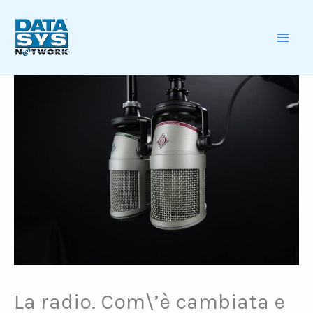
Skip
to
content
MAI
ME
La radio. Com\’è cambiata e