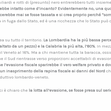
iardi e rotti di (presunto) nero entrerebbero tutti insiem
bbe intatto come d’incanto? Evidentemente no, una quot
cerebbe mai se fosse tassata e si crea proprio perché “s
in fuga dallo Stato, ed è una ricchezza che lo Stato può
 su tutto il territorio.
La Lombardia ha la più bassa percen
ltato da un pezzo) e la Calabria la più alta, l’80%
. In mez
il Veneto al 18%. Ma a chi mantiene tutta la baracca, ossia
 il Sud rientrasse verso proporzioni accettabili di evasio
se l’evasione fiscale sparirebbe il vero welfare privato e
n inasprimento della rapina fiscale ai danni del Nord
ch
oduttivo lombardo-veneto.
ci è chiaro che
la lotta all’evasione, se fosse presa sul ser