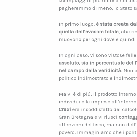
scempiaggini più diffuse nel disc
pagheremmo di meno, lo Stato s
In primo luogo,
è stata creata da
quella dell’evasore totale
, che r
muovono per ogni dove e quindi n
In ogni caso, vi sono vistose fal
assoluto, sia in percentuale del 
nel campo della veridicità
. Non 
politico indimostrato e indimostr
Ma vi è di più. Il prodotto intern
individui e le imprese all’inter
Craxi
era insoddisfatto del calcolo
Gran Bretagna e vi riuscì
contegg
attenzioni del fisco, ma non dell’I
povero. Immaginiamo che i politi