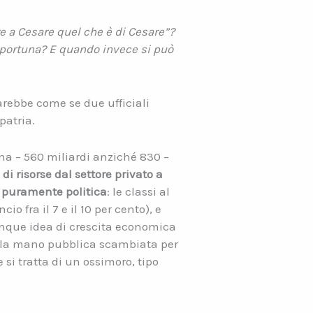
re a Cesare quel che è di Cesare”?
opportuna? E quando invece si può
sarebbe come se due ufficiali
patria.
rna – 560 miliardi anziché 830 –
i risorse dal settore privato a
a puramente politica
: le classi al
o fra il 7 e il 10 per cento), e
lunque idea di crescita economica
è la mano pubblica scambiata per
si tratta di un ossimoro, tipo