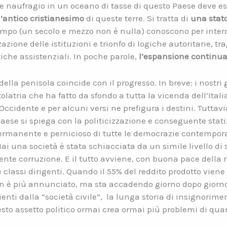
le naufragio in un oceano di tasse di questo Paese deve es
l’antico cristianesimo
di queste terre. Si tratta di
una stato
 tempo (un secolo e mezzo non è nulla) conoscono per inter
azione delle istituzioni e trionfo di logiche autoritarie, tra
tiche assistenziali. In poche parole,
l’espansione continua 
li della penisola coincide con il progresso. In breve: i nostr
olatria che ha fatto da sfondo a tutta la vicenda dell’Italia 
ccidente e per alcuni versi ne prefigura i destini. Tuttavia,
aese si spiega con la politicizzazione e conseguente stati
 permanente e pernicioso di tutte le democrazie contempo
Mai una società è stata schiacciata da un simile livello di
nte corruzione. E il tutto avviene, con buona pace della m
 classi dirigenti. Quando il 55% del reddito prodotto viene 
non è più annunciato, ma sta accadendo giorno dopo giorn
nti dalla “società civile”, la lunga storia di insignorimen
esto assetto politico ormai crea ormai più problemi di quan