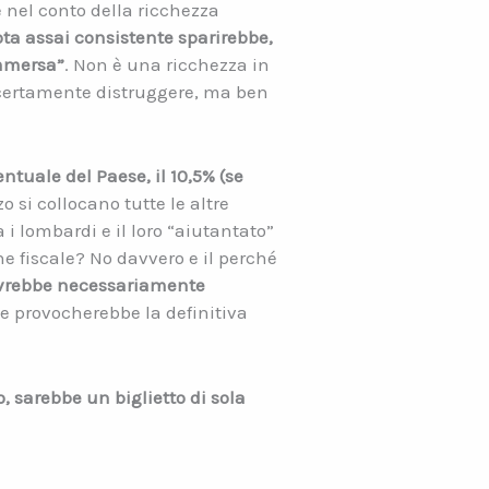
e nel conto della ricchezza
a assai consistente sparirebbe,
ommersa”
. Non è una ricchezza in
 certamente distruggere, ma ben
tuale del Paese, il 10,5% (se
zo si collocano tutte le altre
 i lombardi e il loro “aiutantato”
ne fiscale? No davvero e il perché
 dovrebbe necessariamente
e provocherebbe la definitiva
io, sarebbe un biglietto di sola