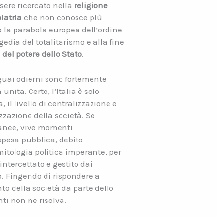
sere ricercato nella
religione
latria
che non conosce più
o la parabola europea dell’ordine
gedia del totalitarismo e alla fine
del potere dello Stato
.
i guai odierni sono fortemente
unita. Certo, l’Italia è solo
 il livello di centralizzazione e
zzazione della società. Se
ranee, vive momenti
 spesa pubblica, debito
itologia politica imperante, per
intercettato e gestito dai
o. Fingendo di rispondere a
to della società da parte dello
ti non ne risolva.