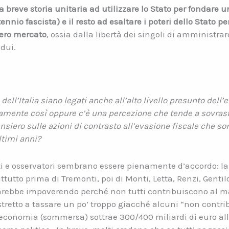
a breve storia unitaria ad utilizzare lo Stato per fondare 
io fascista) e il resto ad esaltare i poteri dello Stato per
ero mercato
, ossia dalla libertà dei singoli di amministrar
idui.
ell’Italia siano legati anche all’alto livello presunto dell’e
amente così oppure c’è una percezione che tende a sovras
pensiero sulle azioni di contrasto all’evasione fiscale che s
ltimi anni?
sti e osservatori sembrano essere pienamente d’accordo: la 
ttutto prima di Tremonti, poi di Monti, Letta, Renzi, Gentilo
 starebbe impoverendo perché non tutti contribuiscono al 
stretto a tassare un po’ troppo giacché alcuni “non cont
’economia (sommersa) sottrae 300/400 miliardi di euro all