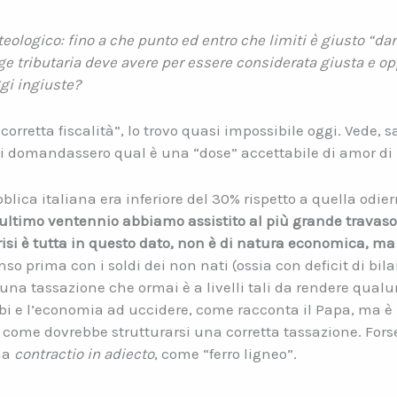
 teologico: fino a che punto ed entro che limiti è giusto “da
gge tributaria deve avere per essere considerata giusta e 
ggi ingiuste?
orretta fiscalità”, lo trovo quasi impossibile oggi. Vede, 
si domandassero qual è una “dose” accettabile di amor di 
bblica italiana era inferiore del 30% rispetto a quella odie
’ultimo ventennio abbiamo assistito al più grande travaso d
risi è tutta in questo dato, non è di natura economica, m
prima con i soldi dei non nati (ossia con deficit di bilanci
a una tassazione che ormai è a livelli tali da rendere qua
i e l’economia ad uccidere, come racconta il Papa, ma 
come dovrebbe strutturarsi una corretta tassazione. Forse 
na
contractio in adiecto
, come “ferro ligneo”.