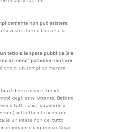
mo le tasse tutti ne
.
emplicemente non può esistere:
no vestiti, fanno benzina, si
 un tetto alla spesa pubblica (sia
emmo di meno” potrebbe rientrare
ciò che è: un semplice mantra
io di beni e servizi tra gli
 metà degli anni Ottanta,
Bettino
eva a tutti i costi superare la
rcento) sottratta alle occhiute
’Italia un Paese non del tutto
iano emergere il sommerso. Cosa