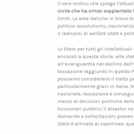
Il vero motivo che spiega l’attua
civile che ha ormai soppiantato 
limiti. Le aree italiche in breve
politico: assolutismo, nazionalizz
il radicarsi di
welfare state
e poli
Lo Stato per tutti gli intellettua
ancorati a questa storia, alla stat
all’avanguardia nel declino dell’O
tassazione raggiunto in questo P
possiamo considerarlo il tratto
particolarmente gravi in Italia. 
nazionale, tassazione e consegue
mezzo di decisioni politiche delle
funzionari pubblici il disastro 
domande e sollecitazioni provenie
Stato è arrivata al capolinea: qu