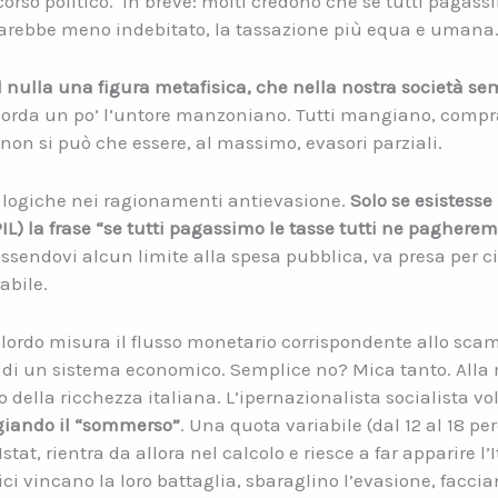
orso politico. In breve: molti credono che se tutti pagassi
arebbe meno indebitato, la tassazione più equa e umana
l nulla una figura metafisica, che nella nostra società s
icorda un po’ l’untore manzoniano. Tutti mangiano, compra
on si può che essere, al massimo, evasori parziali.
le logiche nei ragionamenti antievasione.
Solo se esistesse
PIL) la frase “se tutti pagassimo le tasse tutti ne pagher
essendovi alcun limite alla spesa pubblica, va presa per 
abile.
o lordo misura il flusso monetario corrispondente allo scamb
no di un sistema economico. Semplice no? Mica tanto. Alla
 della ricchezza italiana. L’ipernazionalista socialista vol
iando il “sommerso”
. Una quota variabile (dal 12 al 18 pe
stat, rientra da allora nel calcolo e riesce a far apparire l
ci vincano la loro battaglia, sbaraglino l’evasione, facc