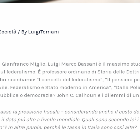
Società
/ By
LuigiTorriani
i Gianfranco Miglio, Luigi Marco Bassani è il massimo studi
l federalismo. È professore ordinario di Storia delle Dottri
ibri ricordiamo: “I concetti del federalismo”, “Il pensiero p
vile. Federalismo e Stato moderno in America”, “Dalla Polis
epubblica o democrazia? John C. Calhoun e i dilemmi di una
asse la pressione fiscale – considerando anche il costo dell
l dato più alto a livello mondiale. Quali sono secondo lei i
”? In altre parole: perché le tasse in Italia sono così alte?