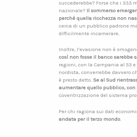
succederebbe? Forse che i 333 mil
nazionale?
Il sommerso emergere
perché quella ricchezza non nas
cerca di un pubblico padrone ma 
difficilmente incamerare.
Inoltre, l’evasione non è omogenea
così non fosse il banco sarebbe sa
regioni, con la Campania al 53 e 
nordista, converrebbe davvero che
è presto detto.
Se al Sud rientras
aumentare quello pubblico, con u
coventrizzazione del sistema pr
Per chi ragiona sui dati economi
andata per il terzo mondo
.