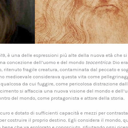
 1519, è una delle espressioni più alte della nuova età che
 una concezione dell’uomo e del mondo
teocentrica
: Dio er
, ritenuto fragile creatura, contaminata dal peccato e so
omo medioevale considerava questa vita come pellegrinagg
qualcosa da cui fuggire, come pericolosa distrazione dal
ascimento si affaccia una nuova visione del mondo e dell
entro del mondo, come protagonista e attore della storia.
uro e dotato di sufficienti capacità e mezzi per contrastar
per costruire il proprio destino. Egli considera il mondo,
bene che va esplorato e conosciuto, rifiutando ogni rice