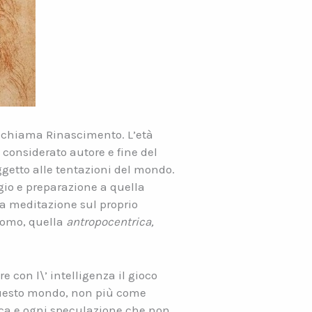
 si chiama Rinascimento. L’età
a considerato autore e fine del
ggetto alle tentazioni del mondo.
io e preparazione a quella
la meditazione sul proprio
’uomo, quella
antropocentrica,
e con l\’ intelligenza il gioco
 questo mondo, non più come
rca e ogni speculazione che non