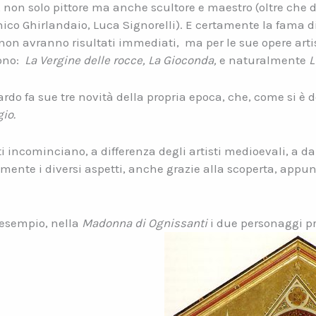
, non solo pittore ma anche scultore e maestro (oltre che 
nico Ghirlandaio, Luca Signorelli). E certamente la fama 
 non avranno risultati immediati,
ma per le sue opere arti
ono:
La Vergine delle rocce, La Gioconda,
e naturalmente
L
ardo fa sue tre novità della propria epoca, che, come si è d
io.
ti incominciano, a differenza degli artisti medioevali, a da
ente i diversi aspetti, anche grazie alla scoperta, appunt
r esempio, nella
Madonna di Ognissanti
i due personaggi pr