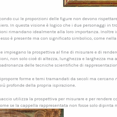
econdo cui le proporzioni delle figure non devono rispettar
siero. In questa visione è logico che i due personaggi in t
nsioni rimandano idealmente alla loro importanza. Inoltre 
 esso è presente ma con significato simbolico, come nell
ce impiegano la prospettiva al fine di misurare e di render
sioni, non solo cioè di altezza, lunghezza e larghezza ma
padronanza delle tecniche scientifiche di rappresentazion
riproporre forme e temi tramandati da secoli ma cercano
n
più profonde della propria ispirazione.
saccio utilizza la prospettiva per misurare e per rendere 
 come se la cappella rappresentata non fosse solo dipinta