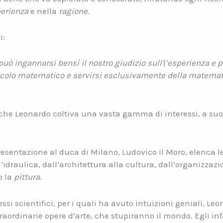
erienza
e nella
ragione.
i:
ò ingannarsi bensì il nostro giudizio sull\’esperienza e per
alcolo matematico e servirsi esclusivamente della matemati
che Leonardo coltiva una vasta gamma di interessi, a suo d
 presentazione al duca di Milano, Ludovico il Moro, elenca l
’idraulica, dall’architettura alla cultura, dall’organizzazio
o la
pittura.
ssi scientifici, per i quali ha avuto intuizioni geniali, Le
traordinarie opere d’arte, che stupiranno il mondo. Egli inf