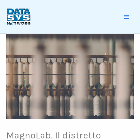
Skip
to
content
MAI
ME
MagnoLab. Il distretto