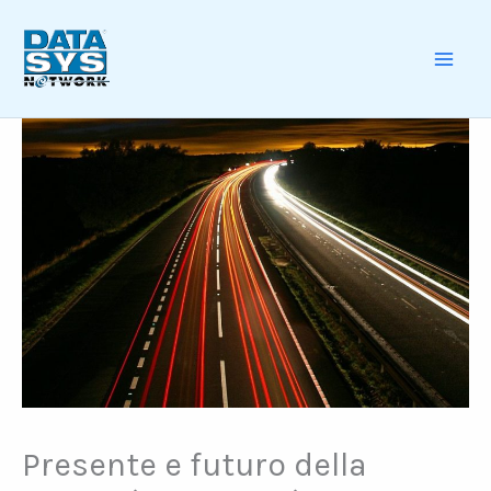
Skip
to
content
MAI
ME
Presente e futuro della