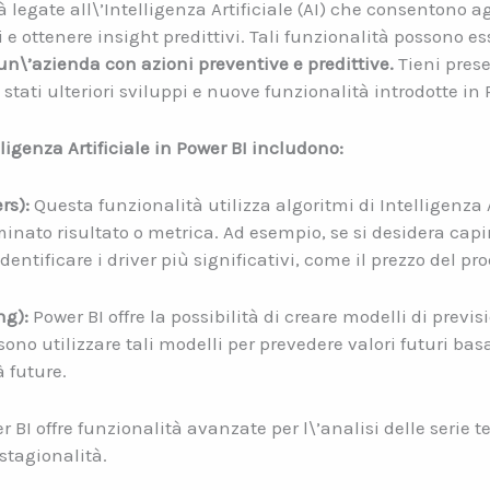
 legate all\’Intelligenza Artificiale (AI) che consentono agl
i e ottenere insight predittivi. Tali funzionalità possono es
un\’azienda con azioni preventive e predittive.
Tieni prese
tati ulteriori sviluppi e nuove funzionalità introdotte in 
ligenza Artificiale in Power BI includono:
rs):
Questa funzionalità utilizza algoritmi di Intelligenza Ar
inato risultato o metrica. Ad esempio, se si desidera capir
dentificare i driver più significativi, come il prezzo del pr
ng):
Power BI offre la possibilità di creare modelli di previ
no utilizzare tali modelli per prevedere valori futuri basa
à future.
 BI offre funzionalità avanzate per l\’analisi delle serie
 stagionalità.