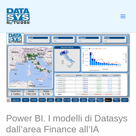
Skip
to
content
MA
ME
Power BI. I modelli di Datasys
dall’area Finance all’IA