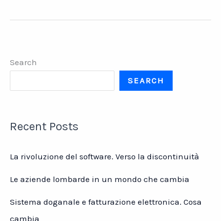
e
burocrazia.
Una
corsa
a
Search
ostacoli
SEARCH
Recent Posts
La rivoluzione del software. Verso la discontinuità
Le aziende lombarde in un mondo che cambia
Sistema doganale e fatturazione elettronica. Cosa
cambia