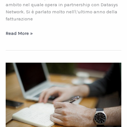
ambito nel quale opera in partnership con Datasys
Network. Si è parlato molto nell\’ultimo anno della
fatturazione
La
Read More »
fatturazione
elettronica.
Senso
e
scopi
di
una
rivoluzione