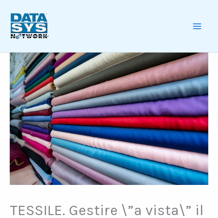
Skip
to
content
MAI
ME
TESSILE. Gestire \”a vista\” il