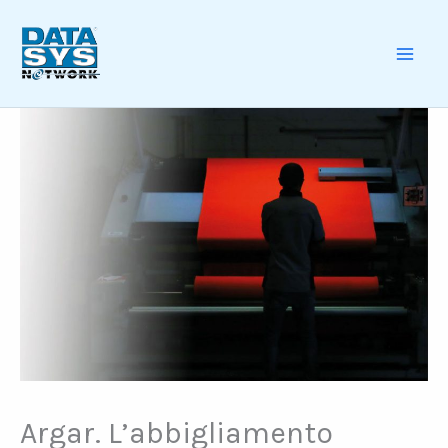
Skip
to
content
MAI
ME
Argar. L’abbigliamento