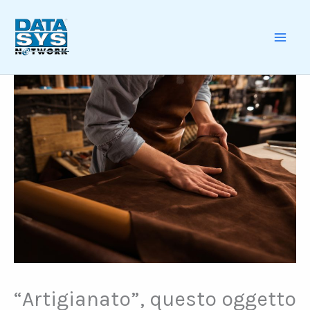
Skip
to
content
MAI
ME
“Artigianato”, questo oggetto