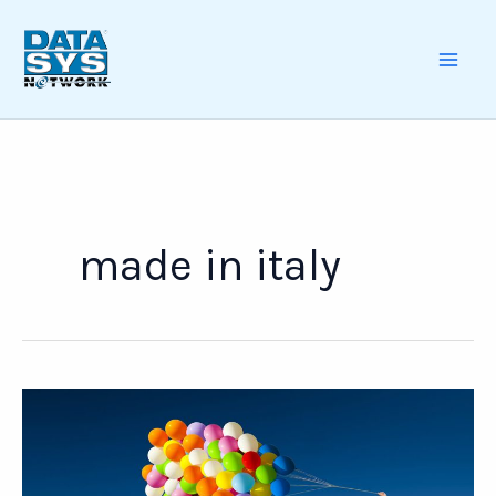
Skip
to
content
MAI
ME
made in italy