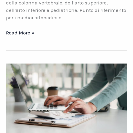
della colonna vertebrale, dell’arto superiore,
dell’arto inferiore e pediatriche. Punto di riferimento
per i medici ortopedici e
Datasys
Read More »
Case
Studies:
Tielle