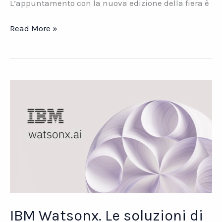
L’appuntamento con la nuova edizione della fiera è
ICT
Read More »
Village.
L’evento
di
riferimento
per
l’innovazione
IT
in
Italia
IBM Watsonx. Le soluzioni di