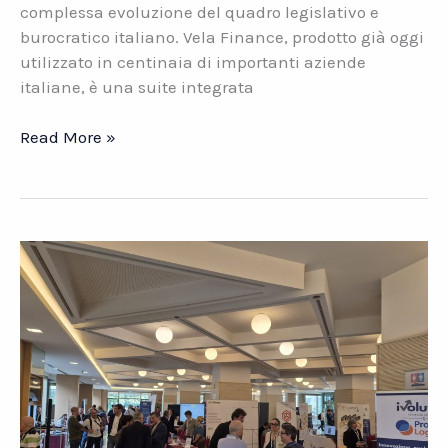
complessa evoluzione del quadro legislativo e
burocratico italiano. Vela Finance, prodotto già oggi
utilizzato in centinaia di importanti aziende
italiane, è una suite integrata
Vela
Read More »
Finance.
La
suite
contabile
per
le
PMI
italiane