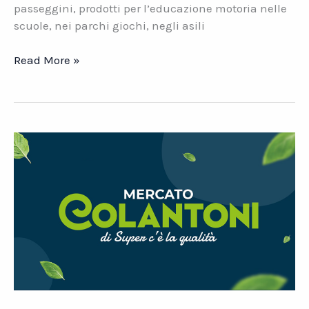
passeggini, prodotti per l’educazione motoria nelle
scuole, nei parchi giochi, negli asili
Datasys
Read More »
Case
Studies:
Italtrike