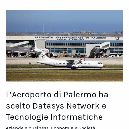
Datasys
Network
e
Tecnologie
Informatiche
L’Aeroporto di Palermo ha
scelto Datasys Network e
Tecnologie Informatiche
Aziende e business
,
Economia e Società