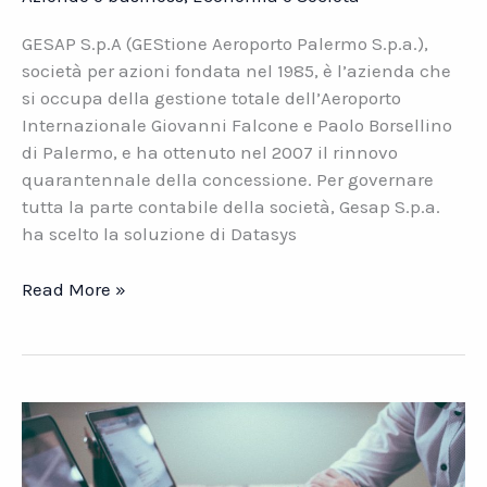
GESAP S.p.A (GEStione Aeroporto Palermo S.p.a.),
società per azioni fondata nel 1985, è l’azienda che
si occupa della gestione totale dell’Aeroporto
Internazionale Giovanni Falcone e Paolo Borsellino
di Palermo, e ha ottenuto nel 2007 il rinnovo
quarantennale della concessione. Per governare
tutta la parte contabile della società, Gesap S.p.a.
ha scelto la soluzione di Datasys
L’Aeroporto
Read More »
di
Palermo
ha
scelto
Datasys
Network
e