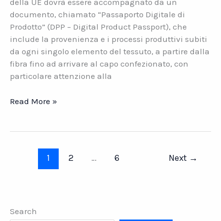
della UE dovrà essere accompagnato da un
documento, chiamato “Passaporto Digitale di
Prodotto” (DPP – Digital Product Passport), che
include la provenienza e i processi produttivi subiti
da ogni singolo elemento del tessuto, a partire dalla
fibra fino ad arrivare al capo confezionato, con
particolare attenzione alla
Tessile.
Read More »
Il
Passaporto
per
far
1
2
…
6
Next
→
viaggiare
i
tuoi
prodotti
Search