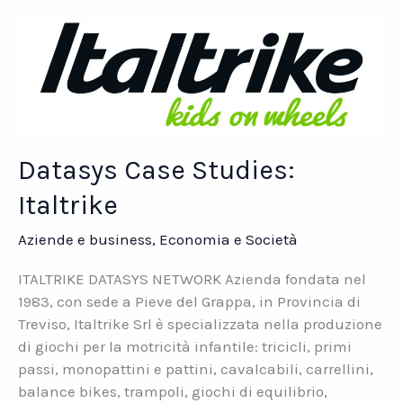
Datasys
Network
e
Tecnologie
Informatiche
Datasys Case Studies:
Italtrike
Aziende e business
,
Economia e Società
ITALTRIKE DATASYS NETWORK Azienda fondata nel
1983, con sede a Pieve del Grappa, in Provincia di
Treviso, Italtrike Srl è specializzata nella produzione
di giochi per la motricità infantile: tricicli, primi
passi, monopattini e pattini, cavalcabili, carrellini,
balance bikes, trampoli, giochi di equilibrio,