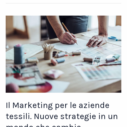
per
il
futuro
Il Marketing per le aziende
tessili. Nuove strategie in un