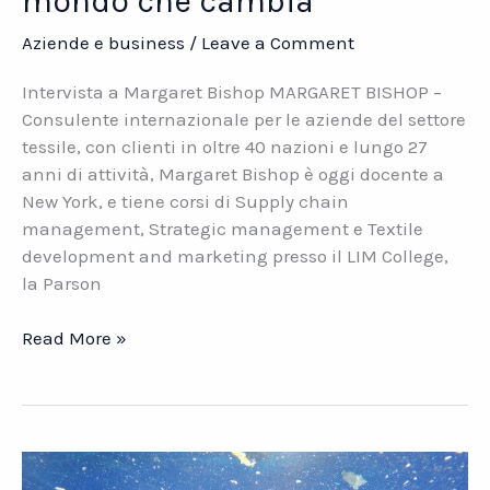
mondo che cambia
Aziende e business
/
Leave a Comment
Intervista a Margaret Bishop MARGARET BISHOP –
Consulente internazionale per le aziende del settore
tessile, con clienti in oltre 40 nazioni e lungo 27
anni di attività, Margaret Bishop è oggi docente a
New York, e tiene corsi di Supply chain
management, Strategic management e Textile
development and marketing presso il LIM College,
la Parson
Il
Read More »
Marketing
per
le
aziende
tessili.