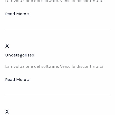
La rivoluzione del software. Verso la discontinuità
x
Read More »
x
Uncategorized
La rivoluzione del software. Verso la discontinuità
x
Read More »
x