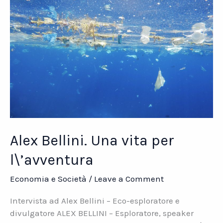
Nuove
strategie
in
un
mondo
che
cambia
Alex Bellini. Una vita per
l\’avventura
Economia e Società
/
Leave a Comment
Intervista ad Alex Bellini – Eco-esploratore e
divulgatore ALEX BELLINI – Esploratore, speaker