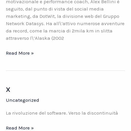
motivazionale e performance coach, Alex Bellini è
seguito, dal punto di vista del social media
marketing, da DotWit, la divisione web del Gruppo
Network Datasys. Ha all\’attivo numerose avventure
da record, come la marcia di 2mila km in slitta
attraverso l\’Alaska (2002
Alex
Read More »
Bellini.
Una
vita
per
x
l\’avventura
Uncategorized
La rivoluzione del software. Verso la discontinuità
x
Read More »