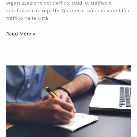
organizzazione del traffico, studi di traffico e
valutazioni di impatto. Quando si parla di viabilità e
traffico nelle città
Presente
Read More »
e
futuro
della
viabilità
nelle
città
italiane