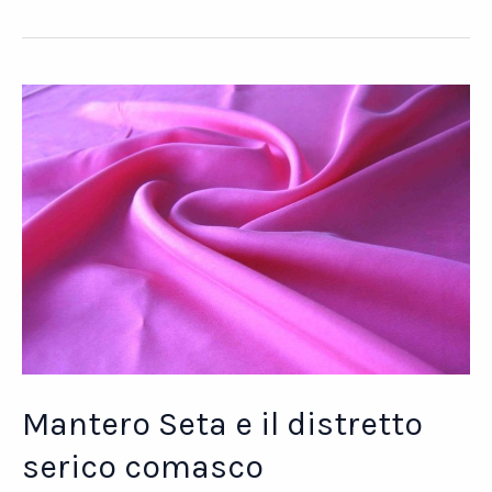
Crisi
e
nuove
opportunità
Mantero Seta e il distretto
serico comasco