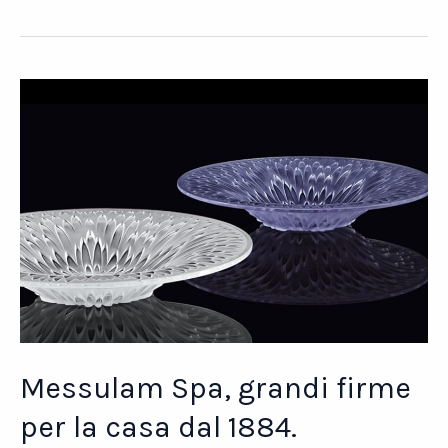
Spa.
Qualità
italiana
per
medici
e
pazienti
Messulam Spa, grandi firme
per la casa dal 1884.