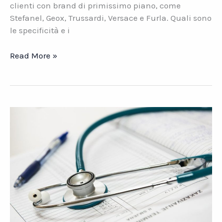
clienti con brand di primissimo piano, come
Stefanel, Geox, Trussardi, Versace e Furla. Quali sono
le specificità e i
Iride
Read More »
Srl.
Progettare
e
arredare
il
punto
vendita.