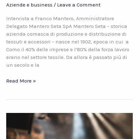
Aziende e business
/
Leave a Comment
Intervista a Franco Mantero, Amministratore
Delegato Mantero Seta SpA Mantero Seta – storica
azienda comasca di produzione e distribuzione di
tessuti e accessori – nasce nel 1902, epoca in cui a
Como il 40% delle imprese e l’80% della forza lavoro
erano nel settore tessile. Da allora è passato più di
un secolo e la
Mantero
Read More »
Seta
e
il
distretto
serico
comasco