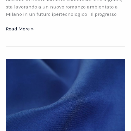
sta lavorando a un nuovo romanzo ambientato a
Milano in un futuro ipertecnologico Il progresso
Tecnologia
Read More »
e
innovazione.
Come
vivremo
tra
vent’anni?