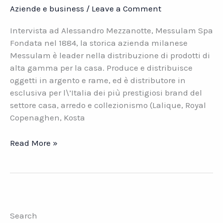
Aziende e business
/
Leave a Comment
Intervista ad Alessandro Mezzanotte, Messulam Spa
Fondata nel 1884, la storica azienda milanese
Messulam è leader nella distribuzione di prodotti di
alta gamma per la casa. Produce e distribuisce
oggetti in argento e rame, ed è distributore in
esclusiva per l\’Italia dei più prestigiosi brand del
settore casa, arredo e collezionismo (Lalique, Royal
Copenaghen, Kosta
Messulam
Read More »
Spa,
grandi
firme
per
la
Search
casa