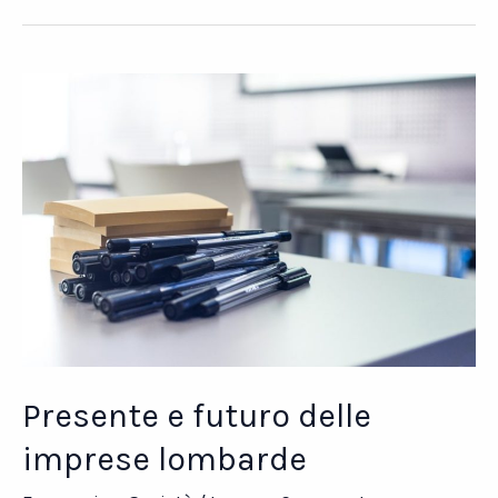
cinese
a
Prato,
30
anni
di
attività
Presente e futuro delle
imprese lombarde