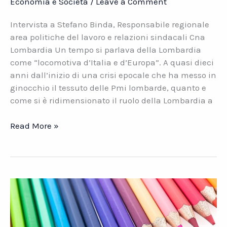
Economia e Società
/
Leave a Comment
Intervista a Stefano Binda, Responsabile regionale
area politiche del lavoro e relazioni sindacali Cna
Lombardia Un tempo si parlava della Lombardia
come “locomotiva d’Italia e d’Europa”. A quasi dieci
anni dall’inizio di una crisi epocale che ha messo in
ginocchio il tessuto delle Pmi lombarde, quanto e
come si è ridimensionato il ruolo della Lombardia a
Presente
Read More »
e
futuro
delle
imprese
lombarde