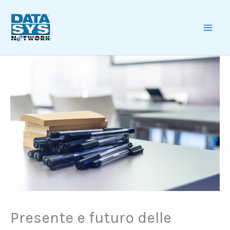
Skip
to
content
MAI
ME
Presente e futuro delle