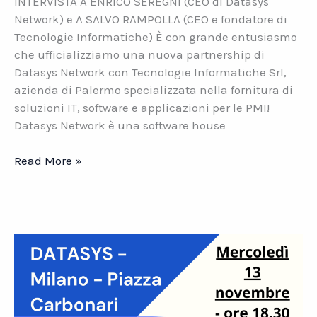
INTERVISTA A ENRICO SEREGNI (CEO di Datasys
Network) e A SALVO RAMPOLLA (CEO e fondatore di
Tecnologie Informatiche) È con grande entusiasmo
che ufficializziamo una nuova partnership di
Datasys Network con Tecnologie Informatiche Srl,
azienda di Palermo specializzata nella fornitura di
soluzioni IT, software e applicazioni per le PMI!
Datasys Network è una software house
DATASYS
Read More »
NETWORK
E
TECNOLOGIE
INFORMATICHE.
Una
partnership
per
l’innovazione