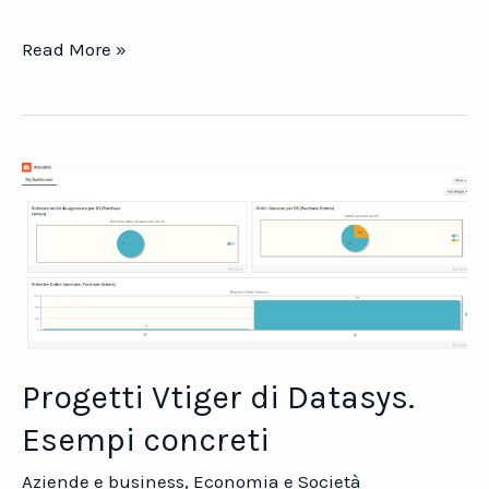
INTELLIGENZA
Read More »
ARTIFICIALE
E
PMI
ITALIANE.
Evento
13
novembre
2024
–
Milano
Progetti Vtiger di Datasys.
Esempi concreti
Aziende e business
,
Economia e Società