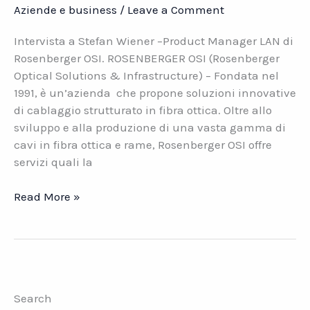
Aziende e business
/
Leave a Comment
Intervista a Stefan Wiener –Product Manager LAN di
Rosenberger OSI. ROSENBERGER OSI (Rosenberger
Optical Solutions & Infrastructure) – Fondata nel
1991, è un’azienda che propone soluzioni innovative
di cablaggio strutturato in fibra ottica. Oltre allo
sviluppo e alla produzione di una vasta gamma di
cavi in fibra ottica e rame, Rosenberger OSI offre
servizi quali la
Edifici
Read More »
e
uffici:
pronti
per
l’infrastruttura
Search
del