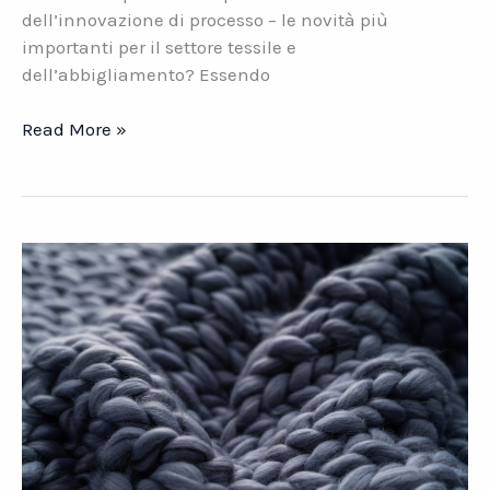
dell’innovazione di processo – le novità più
importanti per il settore tessile e
dell’abbigliamento? Essendo
Tessile
Read More »
e
abbigliamento.
Sguardi
sul
futuro