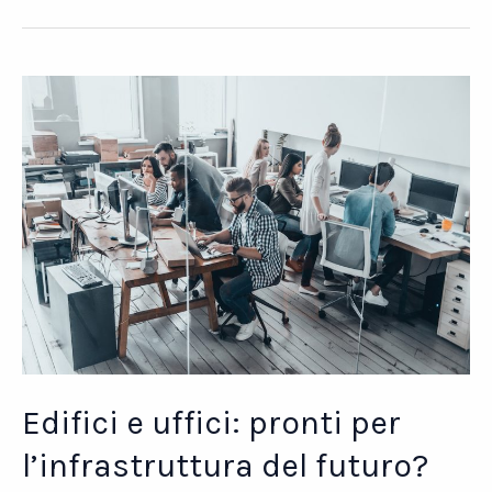
Fibre
naturali
dal
1876
Edifici e uffici: pronti per
l’infrastruttura del futuro?