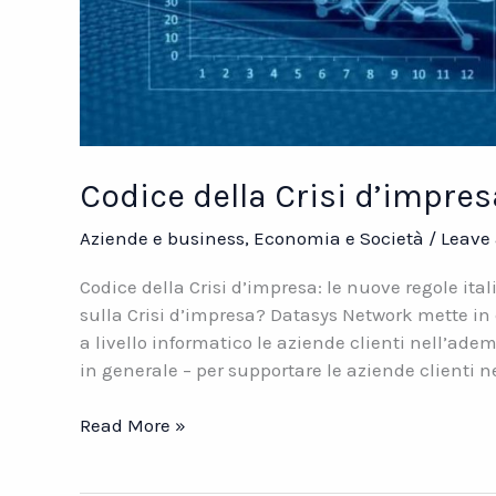
Codice della Crisi d’impresa
Aziende e business
,
Economia e Società
/
Leave
Codice della Crisi d’impresa: le nuove regole ita
sulla Crisi d’impresa? Datasys Network mette in
a livello informatico le aziende clienti nell’ade
in generale – per supportare le aziende clienti 
Codice
Read More »
della
Crisi