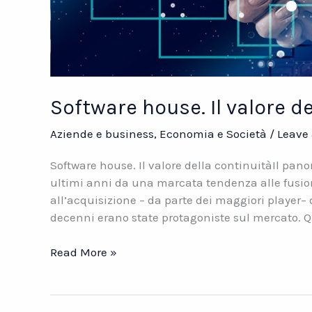
Software house. Il valore d
Aziende e business
,
Economia e Società
/
Leave
Software house. Il valore della continuitàIl pan
ultimi anni da una marcata tendenza alle fusio
all’acquisizione – da parte dei maggiori player– 
decenni erano state protagoniste sul mercato. Q
Software
Read More »
house.
Il
valore