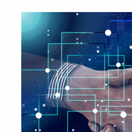
d’impresa:
le
nuove
regole
italiane