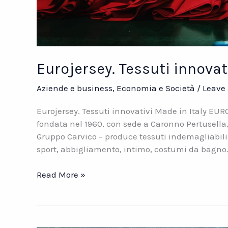
Eurojersey. Tessuti innovat
Aziende e business
,
Economia e Società
/
Leave
Eurojersey. Tessuti innovativi Made in Italy EUR
fondata nel 1960, con sede a Caronno Pertusella, 
Gruppo Carvico – produce tessuti indemagliabili 
sport, abbigliamento, intimo, costumi da bagno.
Eurojersey.
Read More »
Tessuti
innovativi
Made
in