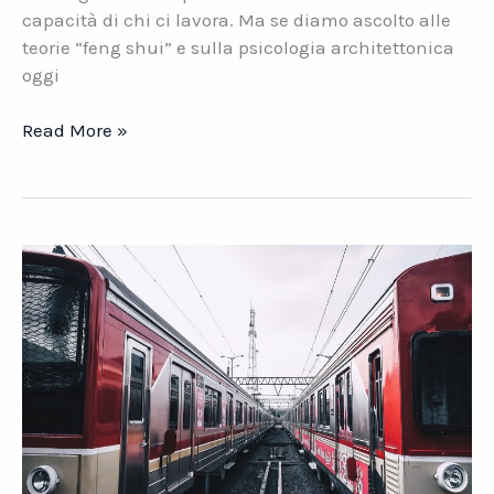
capacità di chi ci lavora. Ma se diamo ascolto alle
teorie “feng shui” e sulla psicologia architettonica
oggi
Perché
Read More »
la
scelta
della
sede
aziendale
è
importante?