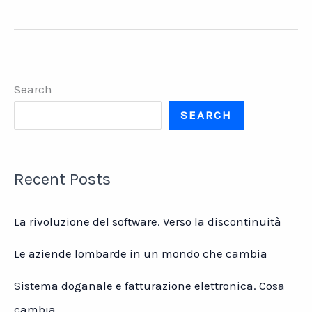
e
futuro
del
trasporto
ferroviario
Search
in
Italia
SEARCH
Recent Posts
La rivoluzione del software. Verso la discontinuità
Le aziende lombarde in un mondo che cambia
Sistema doganale e fatturazione elettronica. Cosa
cambia