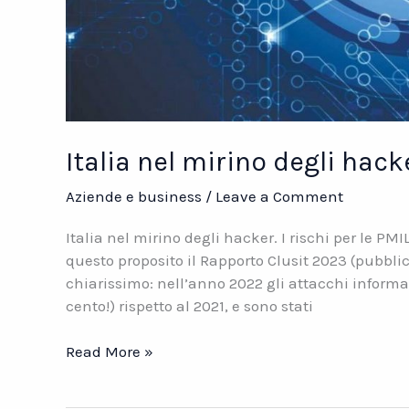
Italia nel mirino degli hacke
Aziende e business
/
Leave a Comment
Italia nel mirino degli hacker. I rischi per le PM
questo proposito il Rapporto Clusit 2023 (pubbli
chiarissimo: nell’anno 2022 gli attacchi informat
cento!) rispetto al 2021, e sono stati
Italia
Read More »
nel
mirino