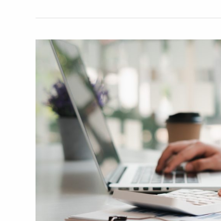
invadere:
L’ERP
Datasys
in
ambiente
IBMi