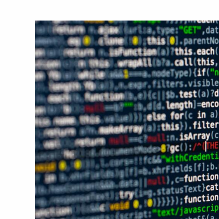
e
nuove
opportunità