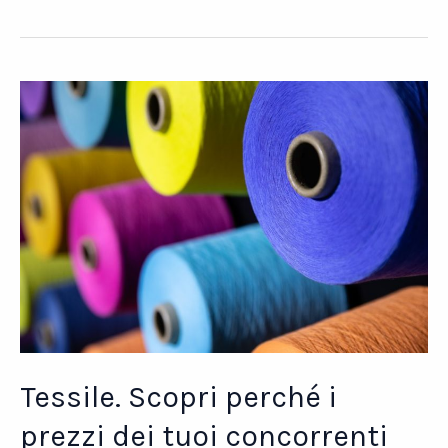
Case
Studies:
Meneghetti
S.p.a.
–
Fulgor
Milano
Tessile. Scopri perché i
prezzi dei tuoi concorrenti