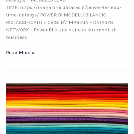
TIME: https://magazine.datasys.it/power-bi-lead-
time-datasys/ POWER BI MODELLI BILANCIO
RICLASSIFICATO E CRISI D\’IMPRESA – DATASYS
NETWORK – Power BI è una suite di strumenti di
business
Power
Read More »
BI.
I
modelli
Bilancio
Riclassificato
e
Crisi
d\’Impresa