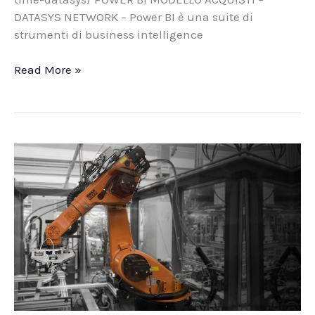
DATASYS NETWORK – Power BI è una suite di
strumenti di business intelligence
Power
Read More »
BI
Modello
Acquisti
–
Datasys
Network