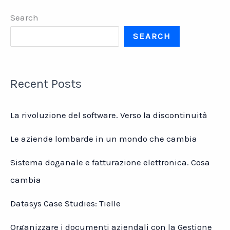
dei
Search
tuoi
concorrenti
SEARCH
sono
più
bassi
Recent Posts
La rivoluzione del software. Verso la discontinuità
Le aziende lombarde in un mondo che cambia
Sistema doganale e fatturazione elettronica. Cosa
cambia
Datasys Case Studies: Tielle
Organizzare i documenti aziendali con la Gestione