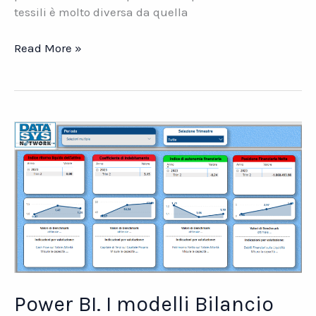
tessili è molto diversa da quella
TESSILE.
Read More »
Gestire
\”a
vista\”
il
livello
di
occupazione
dei
centri
di
lavoro
Power BI. I modelli Bilancio