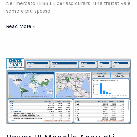
Nel mercato TESSILE per assicurarsi una trattativa è
sempre più spesso
Settore
Read More »
TESSILE.
Come
calcolare
il
prezzo
giusto
al
momento
giusto