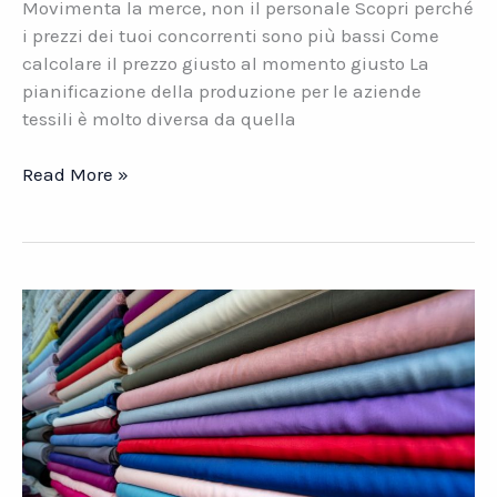
Movimenta la merce, non il personale Scopri perché
i prezzi dei tuoi concorrenti sono più bassi Come
calcolare il prezzo giusto al momento giusto La
pianificazione della produzione per le aziende
tessili è molto diversa da quella
TESSILE.
Read More »
Gestire
\”a
vista\”
il
livello
di
occupazione
dei
centri
di
lavoro