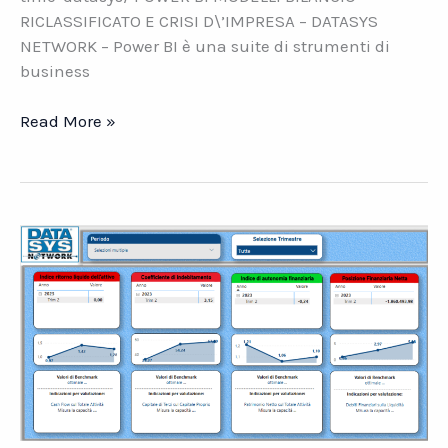
RICLASSIFICATO E CRISI D\’IMPRESA – DATASYS
NETWORK – Power BI è una suite di strumenti di
business
Power
Read More »
BI.
I
modelli
Bilancio
Riclassificato
e
Crisi
d\’Impresa