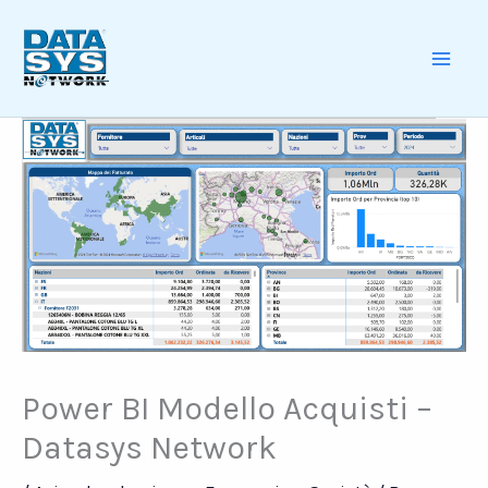
Skip
to
content
MAI
ME
Power BI Modello Acquisti –
Datasys Network