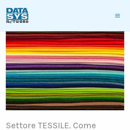
Skip
to
content
MAI
ME
Settore TESSILE. Come