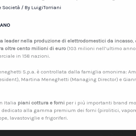
 Società
/ By
LuigiTorriani
LANO
a leader nella produzione di elettrodomestici da incasso
,
a oltre cento milioni di euro
(103 milioni nell’ultimo anno
ciale in 158 nazioni.
eneghetti S.p.a. è controllata dalla famiglia omonima: A
esident), Martina Meneghetti (Managing Director) e Gian
n Italia
piani cottura e forni
per i più importanti brand mon
è dedicato alla gamma premium dei forni (pirolitici, vapore
e, lavastoviglie e frigoriferi.