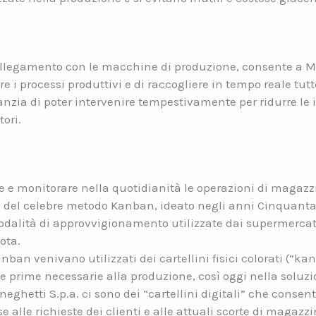
ollegamento con le macchine di produzione, consente a Men
 i processi produttivi e di raccogliere in tempo reale tutt
zia di poter intervenire tempestivamente per ridurre le in
tori.
ire e monitorare nella quotidianità le operazioni di magaz
le del celebre metodo Kanban, ideato negli anni Cinquant
 modalità di approvvigionamento utilizzate dai supermercat
ota.
an venivano utilizzati dei cartellini fisici colorati (“ka
ie prime necessarie alla produzione, così oggi nella soluzio
hetti S.p.a. ci sono dei “cartellini digitali” che consen
 alle richieste dei clienti e alle attuali scorte di magazzi