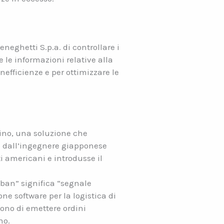
eghetti S.p.a. di controllare i
e le informazioni relative alla
efficienze e per ottimizzare le
zino, una soluzione che
a dall’ingegnere giapponese
i americani e introdusse il
nban” significa “segnale
ne software per la logistica di
tono di emettere ordini
no.