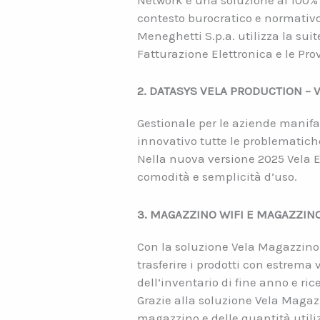
Network è una soluzione al 100%
contesto burocratico e normativo
Meneghetti S.p.a. utilizza la sui
Fatturazione Elettronica e le Pro
2. DATASYS VELA PRODUCTION – 
Gestionale per le aziende manifat
innovativo tutte le problematiche
Nella nuova versione 2025 Vela ER
comodità e semplicità d’uso.
3. MAGAZZINO WIFI E MAGAZZIN
Con la soluzione Vela Magazzino W
trasferire i prodotti con estrem
dell’inventario di fine anno e r
Grazie alla soluzione Vela Magazz
magazzino e delle quantità utiliz