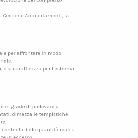
l’evoluzione del complesso
, la Gestione Ammortamenti, la
ale per affrontare in modo
riale.
 e si caratterizza per l’estrema
è in grado di prelevare o
atati, dimezza le tempistiche
re.
controllo delle quantità reali a
nze in eccesso.