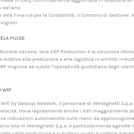
 Made in Italy, continuamente aggiornata in relazione al
 italiano.
te Vela Finance per la Contabilità, il Controllo di Gestione
vvigioni.
VELA PULSE
turiere italiane, Vela ERP Production è la soluzione ottim
 relative alla produzione e alla logistica in ambito indust
P migliora da subito l’operatività quotidiana degli utenti,
O WIP
ifi by Datasys Network, il personale di Meneghetti S.p.a. 
a velocità, trova rapidamente anche i lotti maggiormente d
iceve indicazioni automatiche sulle merci da approvvigiona
ino Wip in Meneghetti S.p.a. è particolarmente agevole il 
zate nella produzione e si evitano inutili e costose giace