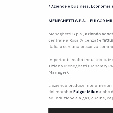
/
Aziende e business
,
Economia e
MENEGHETTI S.P.A. – FULGOR MI
Meneghetti S.p.a.,
azienda
venet
centrale a Rosà (Vicenza) e
fattur
Italia e con una presenza commer
Importante realtà industriale, M
Tiziana Meneghetti (Honorary Pr
Manager).
L’azienda produce interamente i
del marchio
Fulgor Milano
, che 
ad induzione e a gas, cucine, capp