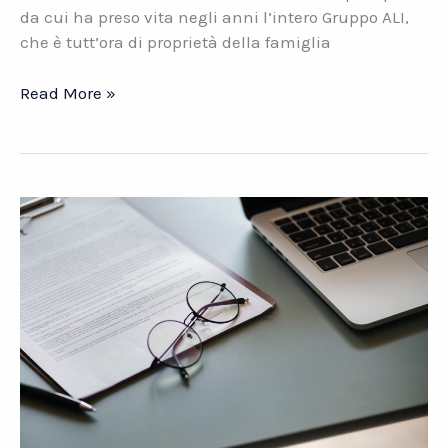
da cui ha preso vita negli anni l’intero Gruppo ALI,
che è tutt’ora di proprietà della famiglia
Comenda.
Read More »
L’azienda
capostipite
del
Gruppo
Ali