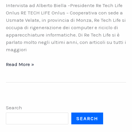
Intervista ad Alberto Biella –Presidente Re Tech Life
Onlus RE TECH LIFE Onlus – Cooperativa con sede a
Usmate Velate, in provincia di Monza, Re Tech Life si
occupa di rigenerazione dei computer e riciclo di
apparecchiature informatiche. Di Re Tech Life si è
parlato molto negli ultimi anni, con articoli su tutti i
maggiori
Re
Read More »
Tech
Life:
ridare
vita
ai
Search
computer
SEARCH