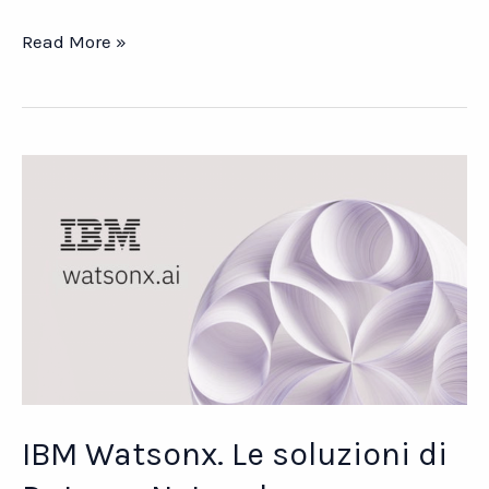
ICT
Read More »
Village.
L’evento
di
riferimento
per
l’innovazione
IT
in
Italia
IBM Watsonx. Le soluzioni di