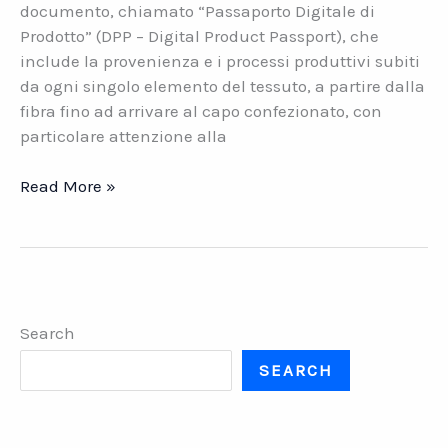
documento, chiamato “Passaporto Digitale di
Prodotto” (DPP – Digital Product Passport), che
include la provenienza e i processi produttivi subiti
da ogni singolo elemento del tessuto, a partire dalla
fibra fino ad arrivare al capo confezionato, con
particolare attenzione alla
Tessile.
Read More »
Il
Passaporto
per
far
viaggiare
Search
i
tuoi
SEARCH
prodotti