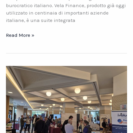
burocratico italiano. Vela Finance, prodotto già oggi
utilizzato in centinaia di importanti aziende
italiane, è una suite integrata
Vela
Read More »
Finance.
La
suite
contabile
per
le
PMI
italiane