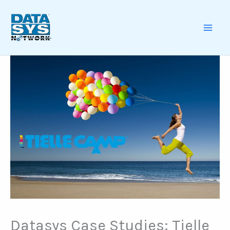
Skip
to
content
MAI
ME
Datasys Case Studies: Tielle