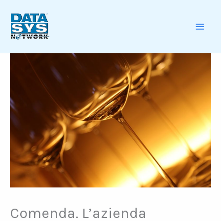
Skip
to
content
MAI
ME
Comenda. L’azienda