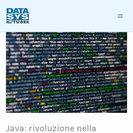
Skip
to
content
MAI
ME
Java: rivoluzione nella