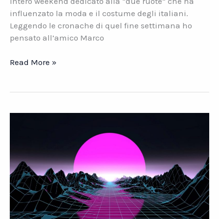
intero weekend dedicato alla “due ruote” che ha
influenzato la moda e il costume degli italiani.
Leggendo le cronache di quel fine settimana ho
pensato all’amico Marco
Marco
Read More »
Fumagalli.
Da
MKF
Mollificio
ai
motori