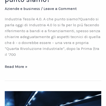
Aziende e business
/
Leave a Comment
Industria Tessile 4.0. A che punto siamo?Quando si
parla oggi di Industria 4.0 lo si fa per lo più facendo
riferimento a bandi e a finanziamenti, spesso senza
chiarire adeguatamente gli aspetti tecnici di quella
che è – o dovrebbe essere – una vera e propria
“Quarta Rivoluzione Industriale”, dopo la Prima (tra
il ‘700
Industria
Read More »
Tessile
4.0.
A
che
punto
siamo?