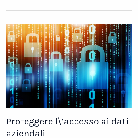
cos’è
e
a
che
punto
siamo
Proteggere l\’accesso ai dati
aziendali