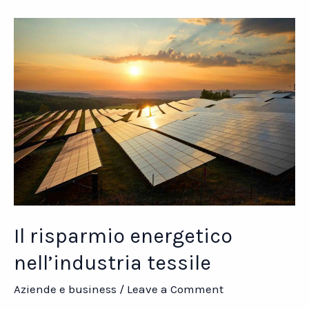
di
origine
delle
merci
Il risparmio energetico
nell’industria tessile
Aziende e business
/
Leave a Comment