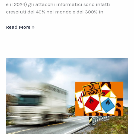
e il 2024) gli attacchi informatici sono infatti
cresciuti del 40% nel mondo e del 300% in
Direttiva
Read More »
NIS
2
e
Cybersecurity.
I
nuovi
obblighi