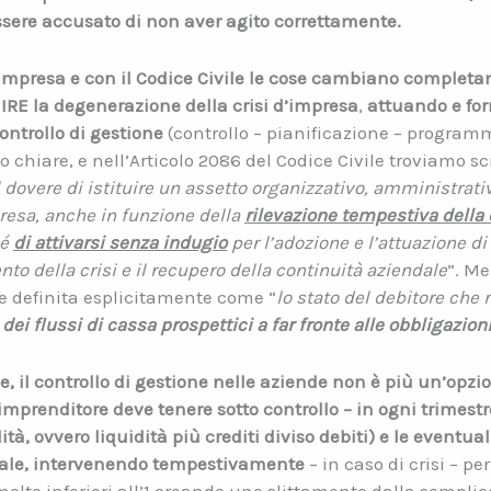
ssere accusato di non aver agito correttamente.
d’impresa e con il Codice Civile le cose cambiano complet
IRE la degenerazione della crisi d’impresa
,
attuando e fo
controllo di gestione
(controllo – pianificazione – program
chiare, e nell’Articolo 2086 del Codice Civile troviamo scr
il dovere di istituire un assetto organizzativo, amministrat
resa, anche in funzione della
rilevazione tempestiva della 
hé
di attivarsi senza indugio
per l’adozione e l’attuazione di
to della crisi e il recupero della continuità aziendale
”. Me
ene definita esplicitamente come “
lo stato del debitore che 
dei flussi di cassa prospettici
a far fronte alle obbligazio
e, il controllo di gestione nelle aziende non è più un’opz
imprenditore deve tenere sotto controllo – in ogni trimestre 
dità, ovvero liquidità più crediti diviso debiti) e le eventua
ndale, intervenendo tempestivamente
– in caso di crisi – pe