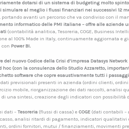
riamente dotarsi di un sistema di budgeting molto spinto
 simulare al meglio i flussi finanziari nei successivi 12 me
sto, portando avanti un percorso che va condiviso con il 
imento informatico delle PMI italiane – offre alle aziende
dati
(contabilità analitica, Tesoreria, COGE, Business Intell
one al 100% Made in Italy, continuamente aggiornata e già
e con
Power BI.
ore del nuovo Codice della Crisi d’impresa Datasys Network
 hoc (con la consulenza dello Studio Azzaretto, important
cchetto software che copre esaustivamente tutti i passagg
 dati previsionali presenti in azienda (ordini clienti, ordin
rcizio mobile, riorganizzazione dei dati raccolti, analisi qua
di una sintesi, creazione degli indicatori con possibilità di
i dati –
Tesoreria
(flussi di cassa) e
COGE
(dati contabili – 
casso, analisi ritardi di pagamento, indicatori qualitativi c
enti, ordini fornitori, mutui / finanziamenti, movimenti prev