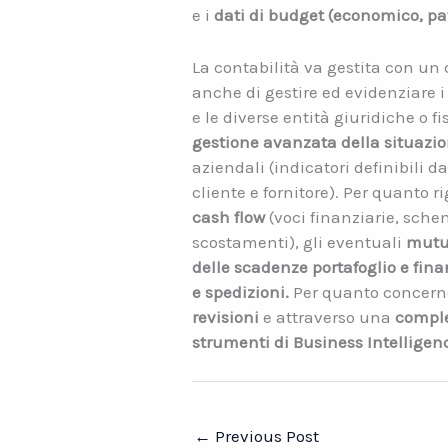
e i
dati di budget
(economico, pa
La contabilità va gestita con un 
anche di gestire ed evidenziare i 
e le diverse entità giuridiche o f
gestione avanzata della situazion
aziendali (indicatori definibili d
cliente e fornitore). Per quanto 
cash flow
(voci finanziarie, schemi
scostamenti), gli eventuali
mutu
delle scadenze portafoglio e finan
e spedizioni.
Per quanto concerne
revisioni
e attraverso una
complet
strumenti di Business Intelligen
←
Previous Post