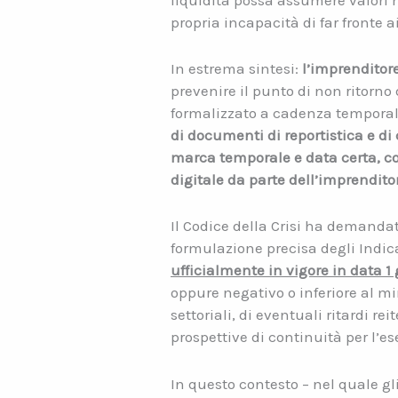
liquidità possa assumere valori m
propria incapacità di far fronte 
In estrema sintesi:
l’imprenditor
prevenire il punto di non ritorno
formalizzato a cadenza tempora
di documenti di reportistica e di 
marca temporale e data certa, co
digitale da parte dell’imprendito
Il Codice della Crisi ha demandat
formulazione precisa degli Indicat
ufficialmente in vigore in data 
oppure negativo o inferiore al mi
settoriali, di eventuali ritardi rei
prospettive di continuità per l’ese
In questo contesto – nel quale g