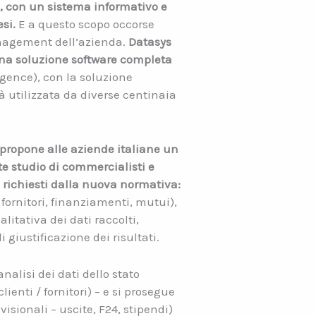
, con un sistema informativo e
si.
E a questo scopo occorse
management dell’azienda.
Datasys
 una soluzione software completa
igence), con la soluzione
 utilizzata da diverse centinaia
 propone alle aziende italiane un
e studio di commercialisti e
i richiesti dalla nuova normativa:
i fornitori, finanziamenti, mutui),
litativa dei dati raccolti,
 giustificazione dei risultati.
analisi dei dati dello stato
lienti / fornitori) – e si prosegue
isionali – uscite, F24, stipendi)