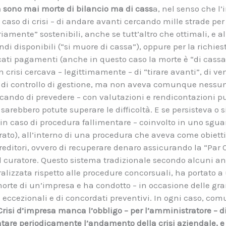
 sono mai morte di bilancio ma di cass
a, nel senso che l
n caso di crisi – di andare avanti cercando mille strade pe
amente” sostenibili, anche se tutt’altro che ottimali, e 
ndi disponibili (“si muore di cassa”), oppure per la richies
cati pagamenti (anche in questo caso la morte è “di cassa
 crisi cercava – legittimamente – di “tirare avanti”, di ve
rme di controllo di gestione, ma non aveva comunque nessun
ercando di prevedere – con valutazioni e rendicontazioni p
 sarebbero potute superare le difficoltà. E se persisteva o s
 in caso di procedura fallimentare – coinvolto in uno sgua
rato), all’interno di una procedura che aveva come obiettiv
 creditori, ovvero di recuperare denaro assicurando la “Pa
l curatore. Questo sistema tradizionale secondo alcuni ana
alizzata rispetto alle procedure concorsuali, ha portato 
morte di un’impresa e ha condotto – in occasione delle gran
e eccezionali e di concordati preventivi. In ogni caso, com
risi d’impresa manca l’obbligo – per l’amministratore – d
ntare periodicamente l’andamento della crisi aziendale, 