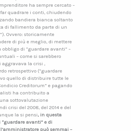
’imprenditore ha sempre cercato –
r far quadrare i conti, chiudendo
alzando bandiera bianca soltanto
ta di fallimento da parte di un
”). Ovvero: storicamente
ndere di più e meglio, di mettere
 obbligo di “guardare avanti” –
untuali – come si sarebbero
i aggravava la crisi ,
rdo retrospettivo (“guardare
o quello di distribuire tutte le
r Condicio Creditorum” e pagando
listi ha contribuito a
a una sottovalutazione
di crisi del 2008, del 2014 e del
unque la si pensi
, in questa
i “guardare avanti” e di
e l’amministratore può semmai –