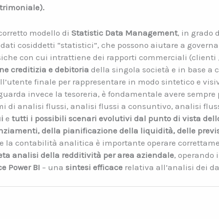
trimoniale).
corretto modello di
Statistic Data Management
, in grado 
dati cosiddetti “statistici”, che possono aiutare a governar
isiche con cui intrattiene dei rapporti commerciali (clienti 
e creditizia e debitoria
della singola società e in base a co
all’utente finale per rappresentare in modo sintetico e visi
riguarda invece la tesoreria, è fondamentale avere sempre p
 di analisi flussi, analisi flussi a consuntivo, analisi flus
i
e
tutti i possibili scenari evolutivi dal punto di vista dell
ziamenti, della pianificazione della liquidità, delle previs
 la contabilità analitica è importante operare correttame
a analisi della redditività per area aziendale
, operando i
ce Power BI
– una
sintesi efficace
relativa all’analisi dei da