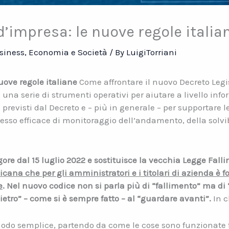
d’impresa: le nuove regole italia
siness
,
Economia e Società
/ By
LuigiTorriani
nuove regole italiane
Come affrontare il nuovo Decreto Legis
a serie di strumenti operativi per aiutare a livello infor
revisti dal Decreto e – più in generale – per supportare l
sso efficace di monitoraggio dell’andamento, della solvib
igore dal 15 luglio 2022 e sostituisce la vecchia Legge Fall
icana che per gli amministratori e i titolari di azienda è
e
. Nel nuovo codice non si parla più di “fallimento” ma di 
ietro” – come si è sempre fatto – al “guardare avanti”.
In c
modo semplice, partendo da come le cose sono funzionate