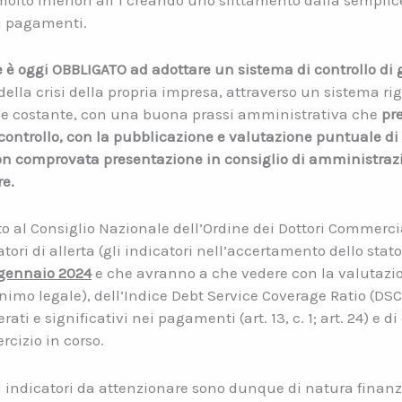
olto inferiori all’1 creando uno slittamento dalla semplic
ai pagamenti.
e è oggi OBBLIGATO ad adottare un sistema di controllo di 
 della crisi della propria impresa, attraverso un sistema ri
le costante, con una buona prassi amministrativa che
pr
controllo, con la pubblicazione e valutazione puntuale di tu
n comprovata presentazione in consiglio di amministrazio
re.
o al Consiglio Nazionale dell’Ordine dei Dottori Commercial
ori di allerta (gli indicatori nell’accertamento dello stato 
1 gennaio 2024
e che avranno a che vedere con la valutazio
nimo legale), dell’Indice Debt Service Coverage Ratio (DSCR)
terati e significativi nei pagamenti (art. 13, c. 1; art. 24) e
rcizio in corso.
li indicatori da attenzionare sono dunque di natura fina