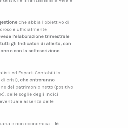
e tensione finanziaria alla vera e
gestione
che abbia l’obiettivo di
goroso e ufficialmente
evede l’elaborazione trimestrale
tti gli Indicatori di allerta, con
ne e con la sottoscrizione
isti ed Esperti Contabili la
di crisi),
che entreranno
ne del patrimonio netto (positivo
, delle soglie degli indici
 di eventuale assenza delle
nziaria e non economica –
le