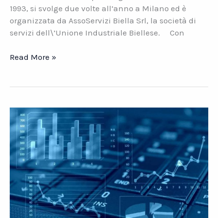
1993, si svolge due volte all’anno a Milano ed è
organizzata da AssoServizi Biella Srl, la società di
servizi dell\’Unione Industriale Biellese. Con
Filo.
Read More »
La
fiera
internazionale
dei
filati