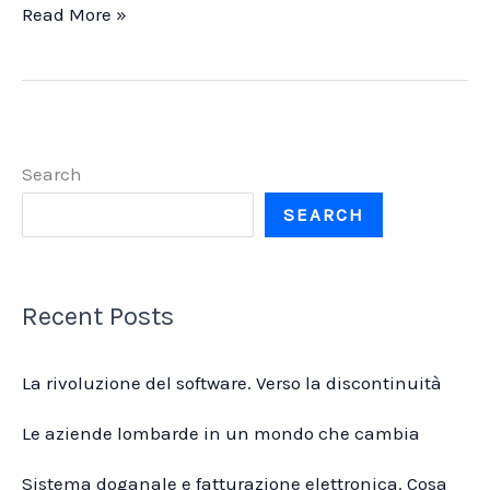
Codice
Read More »
della
Crisi
d’impresa:
le
nuove
Search
regole
italiane
SEARCH
Recent Posts
La rivoluzione del software. Verso la discontinuità
Le aziende lombarde in un mondo che cambia
Sistema doganale e fatturazione elettronica. Cosa