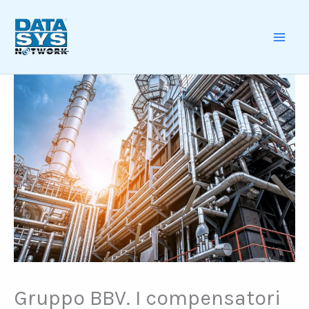
Skip
to
content
MAI
ME
Gruppo BBV. I compensatori