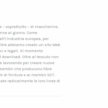
 e – soprattutto – di mascherine,
erine al giorno. Come
ell\’industria europea, per
ltre abbiamo creato un sito Web
ici e legali. Al momento
l download. Oltre al tessuto non
sta lavorando per creare nuove
ri membri che producono fibre
ti di finitura e ai membri SCT.
to radicalmente le loro linee di