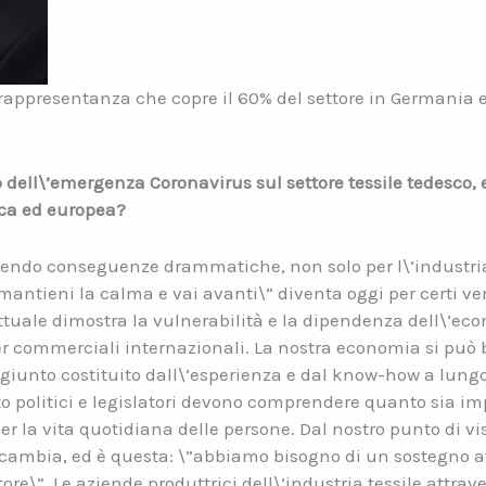
rappresentanza che copre il 60% del settore in Germania e
o dell\’emergenza Coronavirus sul settore tessile tedesco,
sca ed europea?
endo conseguenze drammatiche, non solo per l\’industria 
\”mantieni la calma e vai avanti\” diventa oggi per certi ve
attuale dimostra la vulnerabilità e la dipendenza dell\’
ner commerciali internazionali. La nostra economia si può 
ggiunto costituito dall\’esperienza e dal know-how a lung
o politici e legislatori devono comprendere quanto sia im
er la vita quotidiana delle persone. Dal nostro punto di vis
cambia, ed è questa: \”abbiamo bisogno di un sostegno af
ttore\”. Le aziende produttrici dell\’industria tessile attr