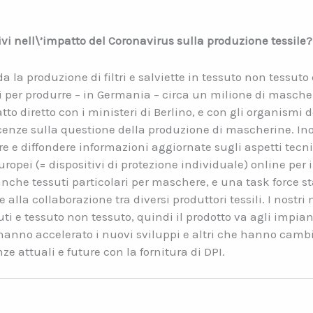
ivi nell\’impatto del Coronavirus sulla produzione tessile?
 la produzione di filtri e salviette in tessuto non tessuto
li per produrre – in Germania – circa un milione di masch
to diretto con i ministeri di Berlino, e con gli organismi d
enze sulla questione della produzione di mascherine. Ino
e e diffondere informazioni aggiornate sugli aspetti tecn
opei (= dispositivi di protezione individuale) online per i
anche tessuti particolari per maschere, e una task force 
e alla collaborazione tra diversi produttori tessili. I nost
ti e tessuto non tessuto, quindi il prodotto va agli impian
nno accelerato i nuovi sviluppi e altri che hanno cambia
e attuali e future con la fornitura di DPI.