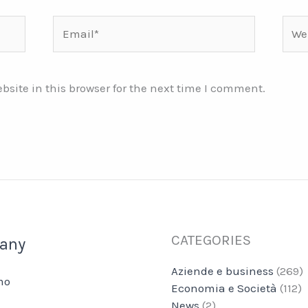
Email*
Webs
site in this browser for the next time I comment.
CATEGORIES
any
Aziende e business
(269)
mo
Economia e Società
(112)
News
(2)