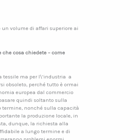
 un volume di affari superiore ai
 e che cosa chiedete – come
tessile ma per l\’industria
a
rsi obsoleto, perché tutto è ormai
economia europea dal commercio
basare quindi soltanto sulla
o termine, nonché sulla capacità
portante la produzione locale, in
ta, dunque, la richiesta alla
fidabile a lungo termine e di
averseranno problemi enormi,