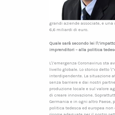
grandi aziende associate, e una 
6,6 miliardi di euro.
Quale sarà secondo lei l\’impatt
imprenditori – alla politica tede
L\’emergenza Coronavirus sta av
livello globale. Lo storico detto 
interdipendente. La situazione 
senza barriere e dai nostri part
produzione locale e sul valore a
di creare innovazione. Soprattutt
Germania e in ogni altro Paese, p
politica tedesca ed europea non 
risorse adeguate per il nostro se