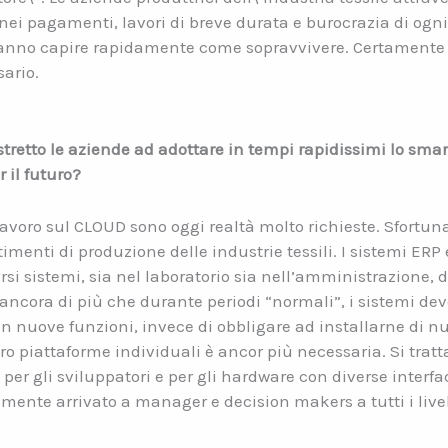
di nei pagamenti, lavori di breve durata e burocrazia di o
dovranno capire rapidamente come sopravvivere. Certamente 
ario.
retto le aziende ad adottare in tempi rapidissimi lo smar
 il futuro?
, lavoro sul CLOUD sono oggi realtà molto richieste. Sfort
menti di produzione delle industrie tessili. I sistemi ERP e
si sistemi, sia nel laboratorio sia nell’amministrazione, 
o, ancora di più che durante periodi “normali”, i sistemi de
n nuove funzioni, invece di obbligare ad installarne di nuo
loro piattaforme individuali è ancor più necessaria. Si tra
 per gli sviluppatori e per gli hardware con diverse interfa
almente arrivato a manager e decision makers a tutti i livel