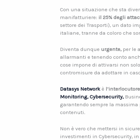
Con una situazione che sta diven
manifatturiere:
il 25% degli atta
settore dei Trasporti), un dato 
italiane, tranne da coloro che s
Diventa dunque
urgente,
per le 
allarmanti e tenendo conto anche
cose impone di attivarsi non solo
contromisure da adottare in caso
Datasys Network
è
l’interlocutore
Monitoring,
Cybersecurity,
Busine
garantendo sempre la massima pro
contenuti.
Non è vero che mettersi in sicurez
investimenti in Cybersecurity, i