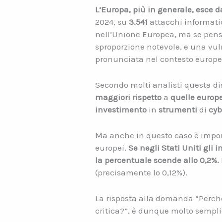
L’Europa, più in generale, esce d
2024, su
3.541
attacchi informatic
nell’Unione Europea, ma se pensi
sproporzione notevole, e una vuln
pronunciata nel contesto europe
Secondo molti analisti questa di
maggiori rispetto
a
quelle europe
investimento
in
strumenti
di
cyb
Ma anche in questo caso è importa
europei.
Se negli Stati Uniti gli 
la percentuale scende allo 0,2%.
(precisamente lo 0,12%).
La risposta alla domanda “Perché 
critica?”, è dunque molto sempl