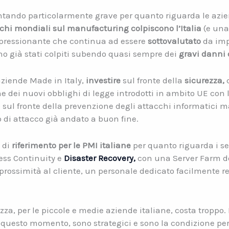
tando particolarmente grave per quanto riguarda le azien
cchi mondiali sul manufacturing colpiscono l’Italia
(e una
impressionante che continua ad essere
sottovalutato
da imp
ono già stati colpiti subendo quasi sempre dei
gravi danni 
aziende Made in Italy,
investire
sul fronte della
sicurezza,
c
 dei nuovi obblighi di legge introdotti in ambito UE con 
 sul fronte della prevenzione degli attacchi informatici m
 di attacco già andato a buon fine.
di
riferimento per le PMI italiane
per quanto riguarda i se
ss Continuity e
Disaster Recovery,
con una Server Farm de
ssimità al cliente, un personale dedicato facilmente rep
za, per le piccole e medie aziende italiane, costa troppo. È 
n questo momento, sono strategici e sono la condizione per