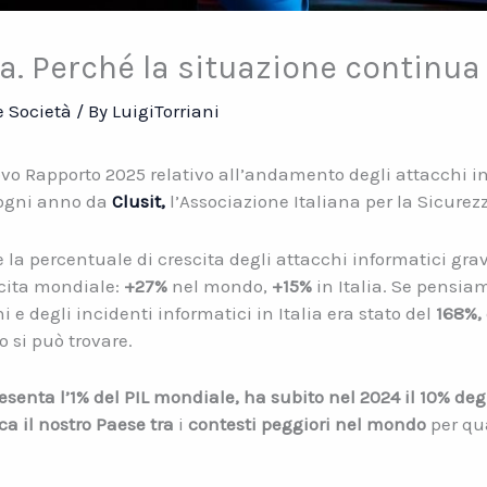
ia. Perché la situazione continua
 Società
/ By
LuigiTorriani
ovo Rapporto 2025 relativo all’andamento degli attacchi i
e ogni anno da
Clusit,
l’Associazione Italiana per la Sicurez
e la percentuale di crescita degli attacchi informatici grav
scita mondiale:
+27%
nel mondo,
+15%
in Italia. Se pensiam
 e degli incidenti informatici in Italia era stato del
168%,
 si può trovare.
resenta l’1% del PIL mondiale, ha subito nel 2024 il 10% deg
ca il nostro Paese tra
i
contesti peggiori nel mondo
per qu