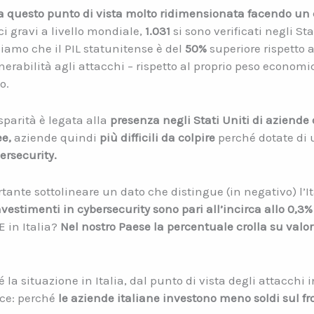
a questo punto di vista molto ridimensionata facendo un c
i gravi a livello mondiale,
1.031
si sono verificati negli St
amo che il PIL statunitense è del
50%
superiore rispetto 
erabilità agli attacchi – rispetto al proprio peso econom
o.
sparità è legata alla
presenza negli Stati Uniti di aziend
e,
aziende quindi
più difficili da colpire
perché dotate di
ersecurity.
nte sottolineare un dato che distingue (in negativo) l’Ita
investimenti in cybersecurity sono pari all’incirca allo 0,3%
E in Italia?
Nel nostro Paese la percentuale crolla su valori
la situazione in Italia, dal punto di vista degli attacchi 
ice: perché
le aziende italiane investono meno soldi sul fr