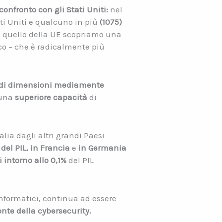
onfronto con gli Stati Uniti:
nel
ati Uniti e qualcuno in più
(1075)
a quello della UE scopriamo una
ico – che è radicalmente più
e di dimensioni mediamente
 una
superiore capacità
di
lia dagli altri grandi Paesi
 del PIL, in Francia
e
in Germania
 intorno allo 0,1%
del PIL
informatici, continua ad essere
onte della cybersecurity.