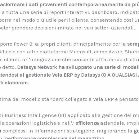
rasformare i dati provenienti contemporaneamente da più 
e a tutta una serie di report interattivi, dashboard, indic
esporre nel modo più utile per il cliente, consentendo così u
ter prendere decisioni mirate nei vari settori aziendali.
orre Power BI ai propri clienti principalmente per la
semp
Office e con altre piattaforme Microsoft, come Azure, Share
ei clienti, un’integrazione che consente all’azienda di sfr
 detto,
Datasys Network ha sviluppato una serie di modelli
ttendosi al gestionale Vela ERP by Datasys (O A QUALSIAS
i elaborare.
ima del modello standard collegato a Vela ERP e pensato 
di Business Intelligence (BI) applicato alla gestione del 
le operazioni logistiche e nell\’
efficienza
aziendale. Imple
 complessi in informazioni strategiche, migliorando la
ge
le
performance complessive del magazzino.