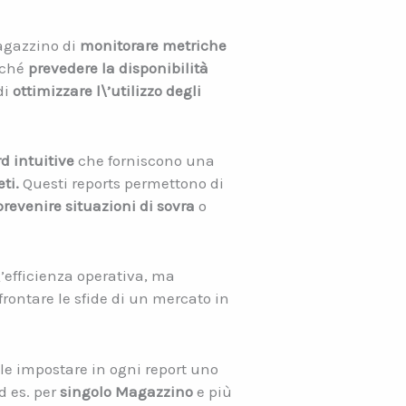
magazzino di
monitorare metriche
nché
prevedere la disponibilità
di
ottimizzare l\’utilizzo degli
d intuitive
che forniscono una
ti.
Questi reports permettono di
prevenire situazioni di sovra
o
’efficienza operativa, ma
rontare le sfide di un mercato in
le impostare in ogni report uno
d es. per
singolo Magazzino
e più