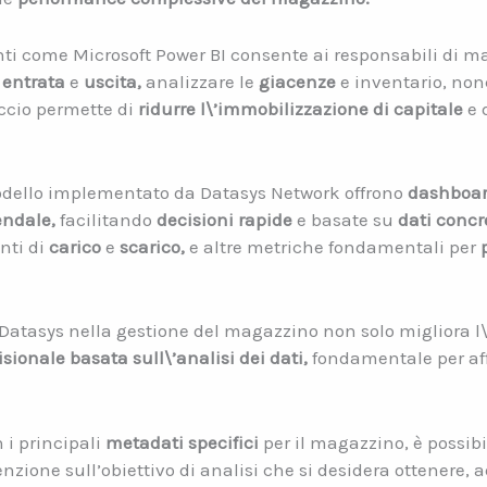
enti come Microsoft Power BI consente ai responsabili di 
i
entrata
e
uscita,
analizzare le
giacenze
e inventario, no
ccio permette di
ridurre l\’immobilizzazione di capitale
e 
 modello implementato da Datasys Network offrono
dashboar
endale,
facilitando
decisioni rapide
e basate su
dati concre
nti di
carico
e
scarico,
e altre metriche fondamentali per
Datasys nella gestione del magazzino non solo migliora l\
sionale basata sull\’analisi dei dati,
fondamentale per aff
 i principali
metadati specifici
per il magazzino, è possibi
enzione sull’obiettivo di analisi che si desidera ottenere, a