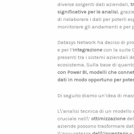
diverse sorgenti dati aziendali,
t
significative per le analisi
, grazi
di rielaborare i dati per poterli 
monitorare gli andamenti e per po
Datasys Network ha deciso di prop
e per l’
integrazione
con la suite 
presenti tra i sistemi aziendali d
ecosistema. Sulla base di quanto
con Power BI, modelli che conne
dati in modo opportuno per poterl
Di seguito diamo un’idea di mass
L\’analisi tecnica di un modello 
cruciale nell\’
ottimizzazione
del
aziende possono trasformare dati
l\’accuratezza
dell\’inventario
e 