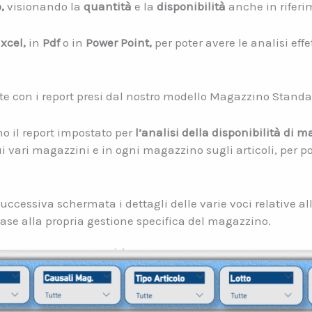
,
visionando la
quantità
e la
disponibilità
anche in riferi
xcel,
in
Pdf
o in
Power Point,
per poter avere le analisi effe
e con i report presi dal nostro modello Magazzino Standa
o il report impostato per
l’analisi della disponibilità di 
i vari magazzini e in ogni magazzino sugli articoli, per po
successiva schermata i dettagli delle varie voci relative al
ase alla propria gestione specifica del magazzino.