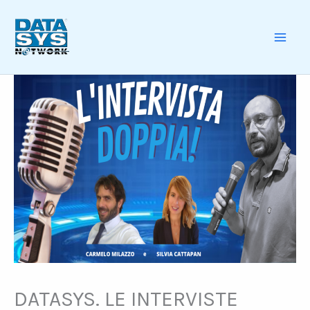
Skip
to
content
MAI
ME
DATASYS. LE INTERVISTE