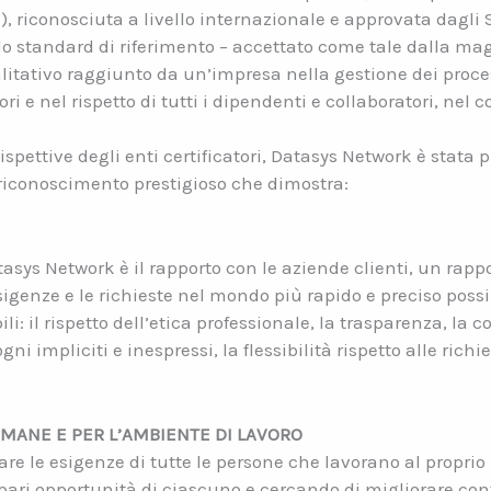
, riconosciuta a livello internazionale e approvata dagli 
i lo standard di riferimento – accettato come tale dalla ma
alitativo raggiunto da un’impresa nella gestione dei proce
ri e nel rispetto di tutti i dipendenti e collaboratori, nel 
e ispettive degli enti certificatori, Datasys Network è stat
 riconoscimento prestigioso che dimostra:
tasys Network è il rapporto con le aziende clienti, un rapp
esigenze e le richieste nel mondo più rapido e preciso po
li: il rispetto dell’etica professionale, la trasparenza, la 
ni impliciti e inespressi, la flessibilità rispetto alle richi
UMANE E PER L’AMBIENTE DI LAVORO
re le esigenze di tutte le persone che lavorano al proprio
 pari opportunità di ciascuno e cercando di migliorare c