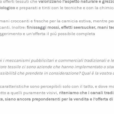
 offerti tessuti che
valorizzano l’aspetto naturale e grezz
iologico
e preparati e tinti con le tecniche e con la chimic
on mani croccanti e fresche per la camicia estiva, mentre p
anti. Inoltre:
finissaggi mossi, effetti seersucker, mani te
ggerimento e un’offerta il più possibile completa
 i meccanismi pubblicitari e commerciali tradizionali e le
ttore tessile ci sono aziende che hanno implementato o s
ibilità che prendete in considerazione? Qual è la vostra 
ratteristiche sono percepibili solo con il tatto, e dove mo
to a quelli puramente visivi,
riteniamo che i canali tradi
e, siano ancora preponderanti per la vendita e l’offerta di