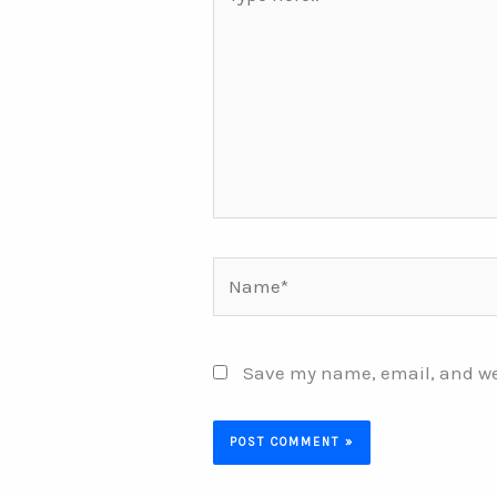
here..
Name*
Save my name, email, and web