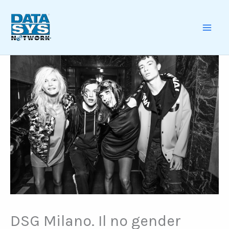
Skip
to
content
MAI
ME
DSG Milano. Il no gender