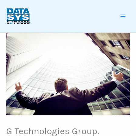
Skip
to
content
MAI
ME
G Technologies Group.