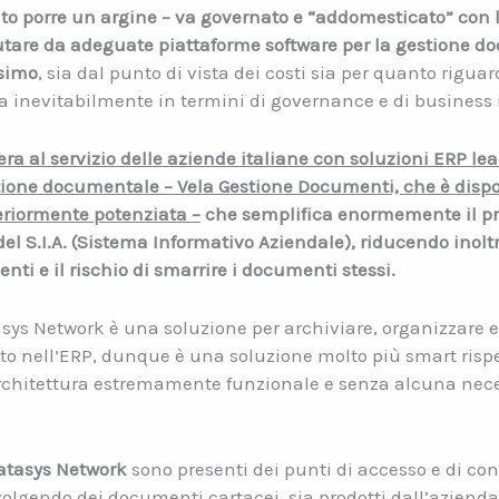
to porre un argine – va governato e “addomesticato” con 
iutare da adeguate piattaforme software per la gestione do
ssimo
, sia dal punto di vista dei costi sia per quanto rigu
 inevitabilmente in termini di governance e di business 
ra al servizio delle aziende italiane con soluzioni ERP le
stione documentale – Vela Gestione Documenti, che è dispo
eriormente potenziata
–
che
semplifica enormemente il pr
 del S.I.A. (Sistema Informativo Aziendale), riducendo inol
nti e il rischio di smarrire i documenti stessi.
ys Network è una soluzione per archiviare, organizzare e
to nell’ERP, dunque è una soluzione molto più smart risp
hitettura estremamente funzionale e senza alcuna nece
atasys Network
sono presenti dei punti di accesso e di con
svolgendo dei documenti cartacei, sia prodotti dall’azienda