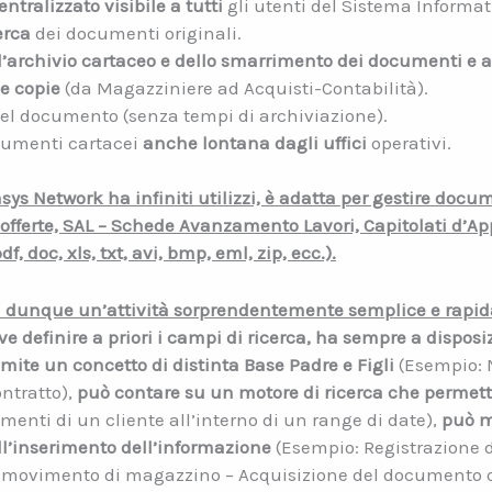
entralizzato visibile
a tutti
gli utenti del Sistema Informat
erca
dei documenti originali.
l’archivio cartaceo e dello smarrimento dei documenti e a
e copie
(da Magazziniere ad Acquisti-Contabilità).
el documento (senza tempi di archiviazione).
ocumenti cartacei
anche lontana dagli uffici
operativi.
ys Network ha infiniti utilizzi, è adatta per gestire docu
offerte, SAL – Schede Avanzamento Lavori, Capitolati d’Appa
 doc, xls, txt, avi, bmp, eml, zip, ecc.).
 dunque un’attività sorprendentemente semplice e rapi
e definire a priori i campi di ricerca, ha sempre a disposi
amite un concetto di distinta Base Padre e Figli
(Esempio: M
ontratto),
può contare su un motore di ricerca che permette d
menti di un cliente all’interno di un range di date),
può m
l’inserimento dell’informazione
(Esempio: Registrazione d
 movimento di magazzino – Acquisizione del documento o