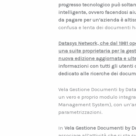
progresso tecnologico può soltan
intelligente, ovvero facendosi a
da pagare per un’azienda è alti
confusa e lenta dei documenti ha
Datasys Network, che dal 1981 ope
una suite proprietaria per la ge
nuova edizione aggiornata e ult
informazioni con tutti gli utenti
dedicato alle ricerche dei docume
Vela Gestione Documenti by Datas
un vero e proprio modulo integra
Management System), con un’arc
parametrizzazioni.
In
Vela Gestione Documenti by D
associare all’attività che si sta 