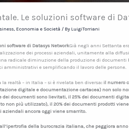
ale. Le soluzioni software di D
siness
,
Economia e Società
/ By
LuigiTorriani
oni software di Datasys Network
Già negli anni Settanta er
talizzazione dei processi aziendali, unitamente alla diffu
 radicale diminuzione della produzione di documenti bu
ci amministrativi e semplificando il lavoro delle persone.
a realtà – in Italia – si è rivelata ben diversa
: il numero
azione digitale e documentazione cartacea) non solo no
ne dei documenti sono lievitati, il 25% dei documenti dig
o non più utilizzato), il 20% dei documenti prodotti viene 
i aziendali ancora oggi viene smarrito.
all’ipertrofia della burocrazia italiana, che peggiora anno