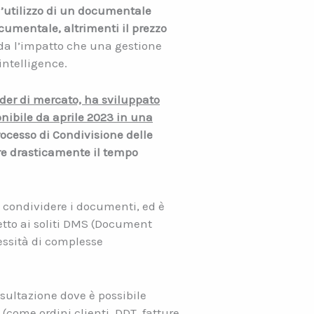
l’utilizzo di un documentale
cumentale, altrimenti il prezzo
arda l’impatto che una gestione
intelligence.
ader di mercato, ha sviluppato
nibile da aprile 2023 in una
ocesso di Condivisione delle
tre drasticamente il tempo
 condividere i documenti, ed è
etto ai soliti DMS (Document
ssità di complesse
sultazione dove è possibile
 (come ordini clienti, DDT, fatture