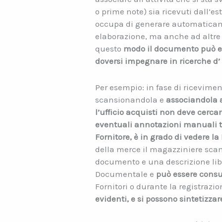
o prime note) sia ricevuti dall’e
occupa di generare automatica
elaborazione, ma anche ad altre 
questo
modo il documento può es
doversi impegnare in ricerche d’
Per esempio: in fase di ricevimen
scansionandola e
associandola
l’ufficio acquisti non deve cerc
eventuali annotazioni manuali tra
Fornitore, è in grado di vedere l
della merce il magazziniere scan
documento e una descrizione libe
Documentale e
può essere consul
Fornitori o durante la registrazio
evidenti, e si possono sintetizzar