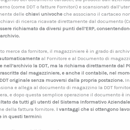
sterno (come DDT o fatture Fornitori) e scansionati dall’ut
mente delle
chiavi univoche
che associano il cartaceo no
chiavi di ricerca ricavate direttamente dal documento (Cod
sere richiamato da diversi punti dell’ERP, consentendone
 archivio.
to merce da fornitore, il magazziniere è in grado di archivi
 automaticamente
al Fornitore e al Documento di magazz
are nell’archivio la DDT, ma la richiama direttamente dal 
scritte dal magazziniere, e anche il contabile, nel momen
a DDT originale senza muoversi dalla propria postazione.
In
siona e allega al documento di magazzino la DDT fornitor
ra, e dopo questa semplice operazione il documento è ins
tato da tutti gli utenti del Sistema Informativo Aziendale
ne della fattura fornitore.
I vantaggi che si ottengono lav
e in questi termini: