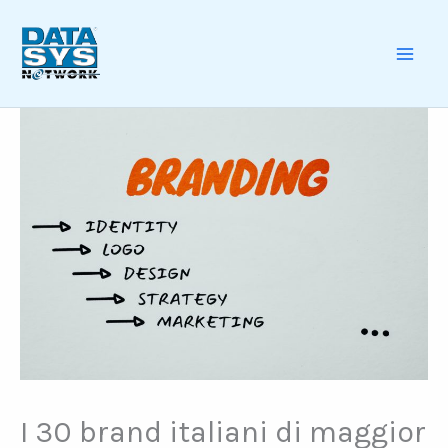
Skip
to
content
MAI
ME
I 30 brand italiani di maggior