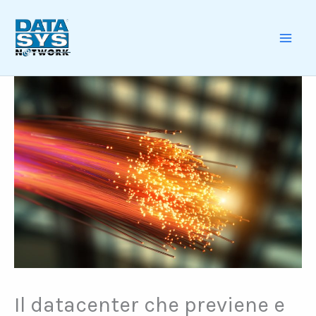
Skip
to
content
MAI
ME
Il datacenter che previene e